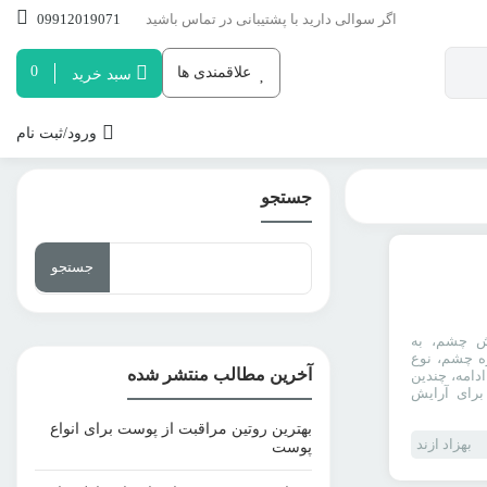
اگر سوالی دارید با پشتیبانی در تماس باشید
09912019071
0
علاقمندی ها
سبد خرید
ورود/ثبت نام
جستجو
جستجو
برای:
ایش چشم
ش چشم، به
ه چشم، نوع
آخرین مطالب منتشر شده
دامه، چندین
رای آرایش
بهترین روتین مراقبت از پوست برای انواع
بهزاد ازند
پوست