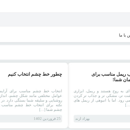
 با ما
آرایش چشم
آر
ب ریمل مناسب برای
چطور خط چشم انتخاب کنیم
رپورتاژ آگهی
ن شما!
ی به روح هستند و ریمل، ابزاری
انتخاب خط چشم مناسب برای آرای
شت تر، مشکی تر و جذاب تر کردن
عوامل مختلفی مانند شکل چشم، انداز
ی رود. اما با انبوهی از ریمل های
روشنایی و سلیقه شما بستگی دارد. در ا
[…]
نکته برای انتخاب خط چشم مناسب ب
چشم شما […]
بهزاد ازند
25 فروردین 1402