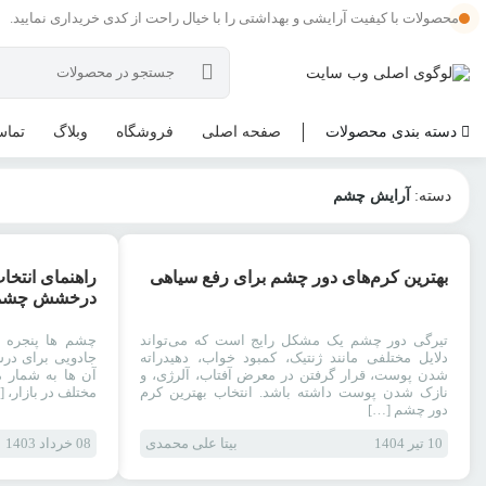
محصولات با کیفیت آرایشی و بهداشتی را با خیال راحت از کدی خریداری نمایید.
دسته بندی محصولات
صفحه اصلی
فروشگاه
وبلاگ
تماس
دسته:
آرایش چشم
آرایش چشم
بهترین کرم‌های دور چشم برای رفع سیاهی
راهنمای انتخا
درخشش چشما
تیرگی دور چشم یک مشکل رایج است که می‌تواند
چشم ها پنجره ا
دلایل مختلفی مانند ژنتیک، کمبود خواب، دهیدراته
جادویی برای در
شدن پوست، قرار گرفتن در معرض آفتاب، آلرژی، و
آن ها به شمار م
نازک شدن پوست داشته باشد. انتخاب بهترین کرم
مختلف در بازار، 
دور چشم […]
10 تیر 1404
بیتا علی محمدی
08 خرداد 1403