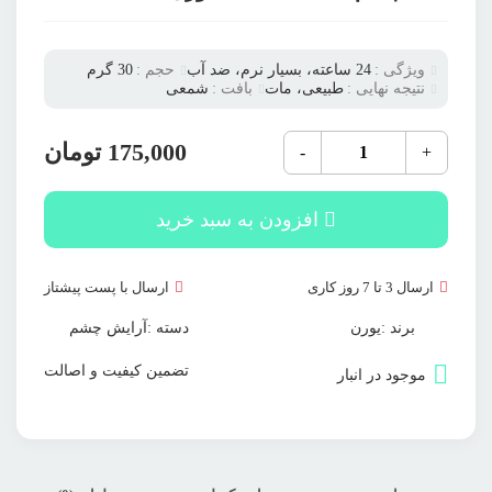
ویژگی :
24 ساعته، بسیار نرم، ضد آب
حجم :
30 گرم
نتیجه نهایی :
طبیعی، مات
بافت :
شمعی
مداد
175,000
تومان
-
+
چشم
مشکی
شمعی
یورن
افزودن به سبد خرید
عدد
ارسال 3 تا 7 روز کاری
ارسال با پست پیشتاز
برند :
یورن
دسته :
آرایش چشم
تضمین کیفیت و اصالت
موجود در انبار