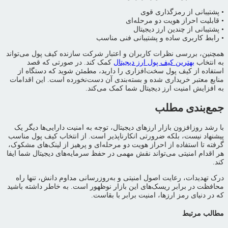
• پشتیبانی از رمزگذاری قوی
• قابلیت احراز هویت دو مرحله‌ای
• پشتیبانی از چندین ارز دیجیتال
• رابط کاربری ساده و پشتیبانی فنی مناسب
همچنین، بررسی نظرات کاربران و اعتبار شرکت سازنده کیف پول می‌تواند
به انتخاب
بهترین کیف پول ارز دیجیتال
کمک کند. در صورتی که قصد
استفاده از کیف پول سخت‌افزاری را دارید، مطمئن شوید که دستگاه از
منابع معتبر خریداری شده و بسته‌بندی آن دست‌نخورده است. این اقدامات
به افزایش امنیت ارز دیجیتال شما کمک می‌کند.
جمع‌بندی مطلب
با رشد روزافزون بازار ارزهای دیجیتال، توجه به امنیت دارایی‌ها دیگر یک
پیشنهاد نیست، بلکه ضرورتی انکارناپذیر است. از انتخاب کیف پول مناسب
گرفته تا استفاده از احراز هویت دو مرحله‌ای و پرهیز از لینک‌های مشکوک،
هر اقدام امنیتی می‌تواند نقش مهمی در حفظ سرمایه‌های دیجیتال شما ایفا
کند.
درک تهدیدات، رعایت اصول امنیتی و به‌روزرسانی مداوم دانش، تنها راه
محافظت در برابر ریسک‌های این بازار نوظهور است. به خاطر داشته باشید
که در دنیای رمز ارزها، امنیت برابر با بقاست.
مطالب مرتبط