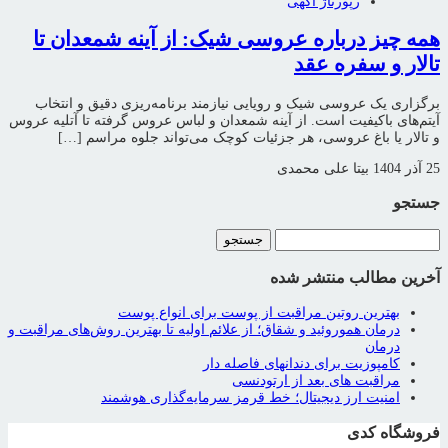
رپورتاژ آگهی
همه چیز درباره عروسی شیک: از آینه شمعدان تا
تالار و سفره عقد
برگزاری یک عروسی شیک و رویایی نیازمند برنامه‌ریزی دقیق و انتخاب
آیتم‌های باکیفیت است. از آینه شمعدان و لباس عروس گرفته تا آتلیه عروس
و تالار یا باغ عروسی، هر جزئیات کوچک می‌تواند جلوه مراسم […]
25 آذر 1404
بیتا علی محمدی
جستجو
جستجو
برای:
آخرین مطالب منتشر شده
بهترین روتین مراقبت از پوست برای انواع پوست
درمان هموروئید و شقاق؛ از علائم اولیه تا بهترین روش‌های مراقبت و
درمان
کامپوزیت برای دندانهای فاصله دار
مراقبت‌ های بعد از ارتودنسی
امنیت ارز دیجیتال؛ خط قرمز سرمایه‌گذاری هوشمند
فروشگاه کدی