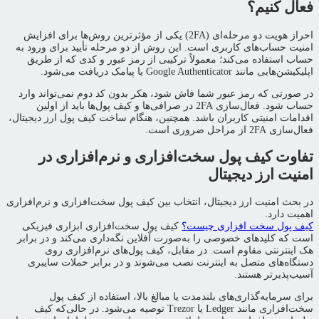
فعال کنیم؟
احراز هویت دو مرحله‌ای (2FA) یکی از مؤثرترین روش‌ها برای افزایش
امنیت حساب‌های کاربری است. این روش از دو مرحله تأیید برای ورود به
حساب استفاده می‌کند؛ معمولاً ترکیبی از رمز عبور و کدی که از طریق
اپلیکیشن‌هایی مانند Google Authenticator یا پیامک دریافت می‌شود.
در صورتی که رمز عبور شما فاش شود، هکر بدون کد دوم نمی‌تواند وارد
حساب شود. فعال‌سازی 2FA در صرافی‌ها و کیف پول‌ها باید از اولین
اقدامات امنیتی کاربران باشد. همچنین، هنگام ساخت کیف پول ارز دیجیتال،
فعال‌سازی 2FA از مراحل ضروری است.
تفاوت کیف پول سخت‌افزاری و نرم‌افزاری در
امنیت ارز دیجیتال
در بحث امنیت ارز دیجیتال، انتخاب بین کیف پول سخت‌افزاری و نرم‌افزاری
اهمیت دارد.
کیف پول سخت‌ افزاری چیست؟
کیف پول سخت‌افزاری ابزاری فیزیکی
است که کلیدهای خصوصی را به‌صورت آفلاین نگه‌داری می‌کند و در برابر
هک اینترنتی مقاوم است. در مقابل، کیف پول‌های نرم‌افزاری روی
دستگاه‌های متصل به اینترنت نصب می‌شوند و در برابر حملات سایبری
آسیب‌پذیرتر هستند.
برای سرمایه‌گذاری‌های بلندمدت یا مبالغ بالا، استفاده از کیف پول
سخت‌افزاری مانند Ledger یا Trezor توصیه می‌شود. در حالی‌که کیف