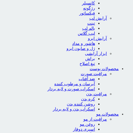
کانسیلر
رژگونه
فیکساتور
آرایش لب
تینت
بالم لب
لیپ گلاس
آرایش ابرو
هاشور و مداد
ژل و صابون ابرو
ابزار آرایشی
براش
تیغ اصلاح
محصولات پوست
مراقبت صورت
ضد آفتاب
آبرسان و مرطوب کننده
اسکراب صورت و لایه بردار
مراقبت بدن
کره بدن
روشن کننده بدن
اسکراب بدن و لایه بردار
محصولات مو
مراقبت از مو
روغن مو
اسپری دوفاز