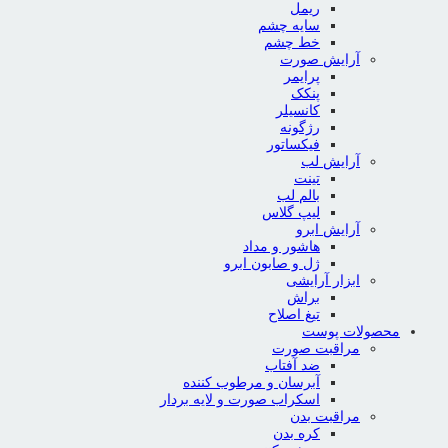
ریمل
سایه چشم
خط چشم
آرایش صورت
پرایمر
پنکک
کانسیلر
رژگونه
فیکساتور
آرایش لب
تینت
بالم لب
لیپ گلاس
آرایش ابرو
هاشور و مداد
ژل و صابون ابرو
ابزار آرایشی
براش
تیغ اصلاح
محصولات پوست
مراقبت صورت
ضد آفتاب
آبرسان و مرطوب کننده
اسکراب صورت و لایه بردار
مراقبت بدن
کره بدن