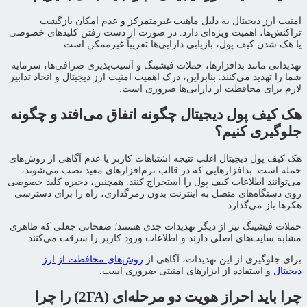
امنیت ارز دیجیتال به دلیل ماهیت غیرمتمرکز و عدم امکان بازگشت
تراکنش‌ها، اهمیت ویژه‌ای دارد. در صورت از دست رفتن کلیدهای خصوصی
یا هک شدن کیف پول، بازیابی دارایی‌ها تقریباً غیرممکن است.
تهدیداتی مانند بدافزارها، حملات فیشینگ و آسیب‌پذیری صرافی‌ها، سرمایه
شما را تهدید می‌کنند. بنابراین، درک اهمیت امنیت ارز دیجیتال و اتخاذ تدابیر
لازم برای محافظت از دارایی‌ها ضروری است.
هک کیف پول دیجیتال چگونه اتفاق می‌افتد و چگونه
جلوگیری کنیم؟
هک کیف پول دیجیتال اغلب نتیجه اشتباهات کاربر یا عدم آگاهی از روش‌های
حمله است. بدافزارهایی که در قالب نرم‌افزارهای مفید نصب می‌شوند،
می‌توانند اطلاعات کیف پول را استخراج کنند. همچنین، ذخیره کلید خصوصی
روی دستگاه‌های متصل به اینترنت بدون رمزگذاری، راه را برای دسترسی
هکرها باز می‌گذارد.
حملات فیشینگ نیز از دیگر تهدیدات جدی هستند؛ صفحاتی جعلی که ظاهری
مشابه سایت‌های اصلی دارند و اطلاعات ورود کاربر را سرقت می‌کنند.
برای جلوگیری از این تهدیدات، آگاهی از
روش‌های محافظت از ارز
دیجیتال
و استفاده از ابزارهای امنیتی ضروری است.
چرا باید احراز هویت دو مرحله‌ای (2FA) را چرا