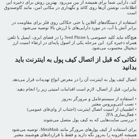
کند، دارایی شما برای همیشه از بین می‌رود. بهترین روش برای ذخیره این
اطلاعات، نوشتن آن‌ها روی کاغذ و نگهداری در مکانی امن، مانند گاوصندوق
است.
استفاده از دستگاه‌های آفلاین یا حتی حکاکی روی فلز برای مقاومت در
برابر آتش یا آب، در مورد دارایی‌های با ارزش بالا توصیه می‌شود.
هیچ‌گاه نباید کلید خصوصی یا Seed Phrase را در فضای ابری، ایمیل یا تلفن
همراه ذخیره کرد. این مرحله یکی از اصول پایه‌ای در ارتقاء امنیت ارز
دیجیتال محسوب می‌شود.
نکاتی که قبل از اتصال کیف پول به اینترنت باید
بدانید
اتصال کیف پول به اینترنت آن را در معرض انواع تهدیدات قرار می‌دهد.
بنابراین، قبل از اتصال، لازم است اقدامات امنیتی زیر را انجام دهید:
• استفاده از سیستم‌عامل و مرورگر به‌روز
• نصب آنتی‌ویروس معتبر
• اطمینان از امنیت اتصال اینترنت (اجتناب از وای‌فای عمومی)
• فعال‌سازی 2FA
• بررسی سایت‌هایی که به کیف پول متصل می‌شوند.
برای استفاده از کیف پول‌های مرورگر مانند MetaMask، توصیه می‌شود
همیشه افزونه را به‌روز نگه دارید و فقط با قراردادهای هوشمند معتبر