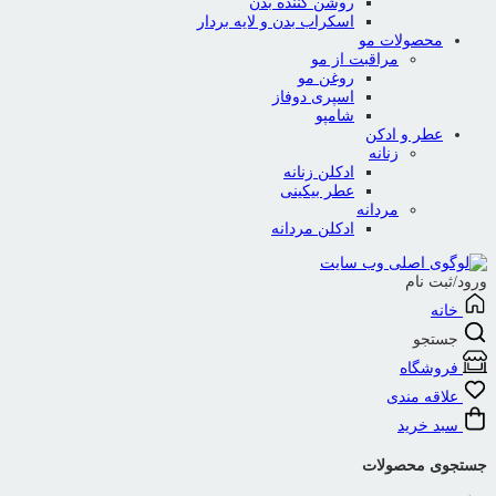
روشن کننده بدن
اسکراب بدن و لایه بردار
محصولات مو
مراقبت از مو
روغن مو
اسپری دوفاز
شامپو
عطر و ادکن
زنانه
ادکلن زنانه
عطر بیکینی
مردانه
ادکلن مردانه
ورود/ثبت نام
خانه
جستجو
فروشگاه
علاقه مندی
سبد خرید
جستجوی محصولات