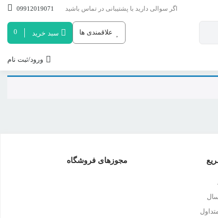
اگر سوالی دارید با پشتیبانی در تماس باشید
09912019071
0
علاقمندی ها
سبد خرید
ورود/ثبت نام
یع
مجوزهای فروشگاه
سال
داول