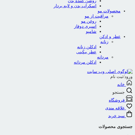
روشن کننده بدن
اسکراب بدن و لایه بردار
محصولات مو
مراقبت از مو
روغن مو
اسپری دوفاز
شامپو
عطر و ادکن
زنانه
ادکلن زنانه
عطر بیکینی
مردانه
ادکلن مردانه
ورود/ثبت نام
خانه
جستجو
فروشگاه
علاقه مندی
سبد خرید
جستجوی محصولات