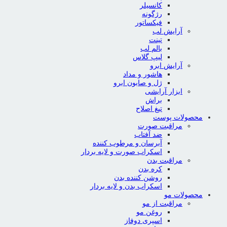
کانسیلر
رژگونه
فیکساتور
آرایش لب
تینت
بالم لب
لیپ گلاس
آرایش ابرو
هاشور و مداد
ژل و صابون ابرو
ابزار آرایشی
براش
تیغ اصلاح
محصولات پوست
مراقبت صورت
ضد آفتاب
آبرسان و مرطوب کننده
اسکراب صورت و لایه بردار
مراقبت بدن
کره بدن
روشن کننده بدن
اسکراب بدن و لایه بردار
محصولات مو
مراقبت از مو
روغن مو
اسپری دوفاز