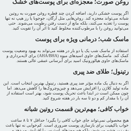
روغن صورت؛ معجزه‌ای برای پوست‌های خشک
اگر پوست خشکی دارید، اضافه کردن چند قطره روغن صورت به روتین
شبانه می‌تواند معجزه کند. روغن‌هایی مثل آرگان، جوجوبا یا رز هیپ نه تنها
پوست را تغذیه می‌کنند، بلکه مانع از دست رفتن رطوبت می‌شوند. حتی
می‌توانید روغن را با مرطوب‌کننده مخلوط کنید تا اثر آن را تقویت کنید.
ماسک شب؛ درمانی ویژه برای پوست
استفاده از ماسک شب یک یا دو بار در هفته می‌تواند به بهبود وضعیت پوست
کمک کند. ماسک‌های حاوی اسیدهای میوه (AHA/BHA) برای لایه‌برداری و
ماسک‌های حاوی هیالورونیک اسید برای آبرسانی عمقی عالی هستند.
رتینول؛ طلای ضد پیری
اگر به دنبال یک ماده مؤثر ضد پیری هستید، رتینول بهترین انتخاب است. این
ماده تولید کلاژن را افزایش می‌دهد و چین‌وچروک‌ها را کاهش می‌دهد. اما
چون ممکن است در ابتدا باعث تحریک پوست شود، بهتر است استفاده از
آن را با مقدار کم و دو تا سه بار در هفته شروع کنید.
خواب کافی؛ مهم‌ترین قسمت روتین شبانه
هیچ محصولی نمی‌تواند جای خواب کافی را بگیرد! حداقل ۷ تا ۸ ساعت
خواب باکیفیت برای بازسازی پوست ضروری است. کم‌خوابی نه تنها باعث
پف زیر چشم می‌شود، بلکه هورمون‌های استرس را افزایش می‌دهد و