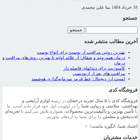
18 خرداد 1404
بیتا علی محمدی
جستجو
جستجو
برای:
آخرین مطالب منتشر شده
بهترین روتین مراقبت از پوست برای انواع پوست
درمان هموروئید و شقاق؛ از علائم اولیه تا بهترین روش‌های مراقبت و
درمان
کامپوزیت برای دندانهای فاصله دار
مراقبت‌ های بعد از ارتودنسی
امنیت ارز دیجیتال؛ خط قرمز سرمایه‌گذاری هوشمند
فروشگاه کدی
فروشگاه کدی
با
۵ سال تجربه درخشان
در زمینه
لوازم آرایشی و
بهداشتی
،
سلامتی و زیبایی شما
را در اولویت اول خود قرار داده است. ما
با
تأمین بهترین و باکیفیت‌ترین محصولات
، همواره تلاش می‌کنیم تا
تجربه‌ای
لذت‌بخش و مطمئن
را برای شما به ارمغان بیاوریم.
اعتماد شما، انگیزه ماست!
✨
خدمات مشتریان