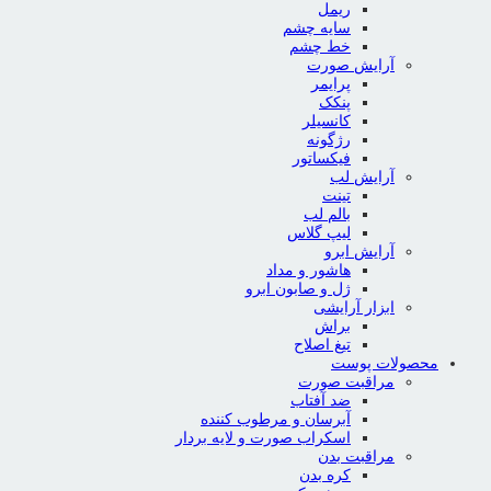
ریمل
سایه چشم
خط چشم
آرایش صورت
پرایمر
پنکک
کانسیلر
رژگونه
فیکساتور
آرایش لب
تینت
بالم لب
لیپ گلاس
آرایش ابرو
هاشور و مداد
ژل و صابون ابرو
ابزار آرایشی
براش
تیغ اصلاح
محصولات پوست
مراقبت صورت
ضد آفتاب
آبرسان و مرطوب کننده
اسکراب صورت و لایه بردار
مراقبت بدن
کره بدن