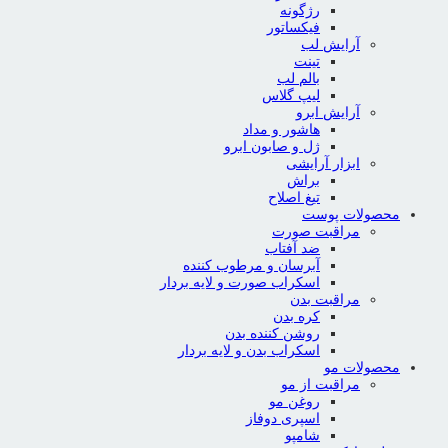
رژگونه
فیکساتور
آرایش لب
تینت
بالم لب
لیپ گلاس
آرایش ابرو
هاشور و مداد
ژل و صابون ابرو
ابزار آرایشی
براش
تیغ اصلاح
محصولات پوست
مراقبت صورت
ضد آفتاب
آبرسان و مرطوب کننده
اسکراب صورت و لایه بردار
مراقبت بدن
کره بدن
روشن کننده بدن
اسکراب بدن و لایه بردار
محصولات مو
مراقبت از مو
روغن مو
اسپری دوفاز
شامپو