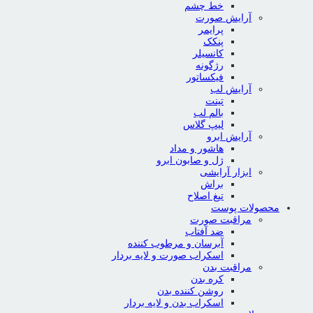
خط چشم
آرایش صورت
پرایمر
پنکک
کانسیلر
رژگونه
فیکساتور
آرایش لب
تینت
بالم لب
لیپ گلاس
آرایش ابرو
هاشور و مداد
ژل و صابون ابرو
ابزار آرایشی
براش
تیغ اصلاح
محصولات پوست
مراقبت صورت
ضد آفتاب
آبرسان و مرطوب کننده
اسکراب صورت و لایه بردار
مراقبت بدن
کره بدن
روشن کننده بدن
اسکراب بدن و لایه بردار