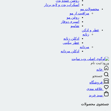
روشن کننده بدن
اسکراب بدن و لایه بردار
محصولات مو
مراقبت از مو
روغن مو
اسپری دوفاز
شامپو
عطر و ادکن
زنانه
ادکلن زنانه
عطر بیکینی
مردانه
ادکلن مردانه
ورود/ثبت نام
خانه
جستجو
فروشگاه
علاقه مندی
سبد خرید
جستجوی محصولات