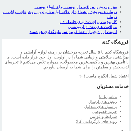
بهترین روتین مراقبت از پوست برای انواع پوست
درمان هموروئید و شقاق؛ از علائم اولیه تا بهترین روش‌های مراقبت و
درمان
کامپوزیت برای دندانهای فاصله دار
مراقبت‌ های بعد از ارتودنسی
امنیت ارز دیجیتال؛ خط قرمز سرمایه‌گذاری هوشمند
فروشگاه کدی
فروشگاه کدی
با
۵ سال تجربه درخشان
در زمینه
لوازم آرایشی و
بهداشتی
،
سلامتی و زیبایی شما
را در اولویت اول خود قرار داده است. ما
با
تأمین بهترین و باکیفیت‌ترین محصولات
، همواره تلاش می‌کنیم تا
تجربه‌ای
لذت‌بخش و مطمئن
را برای شما به ارمغان بیاوریم.
اعتماد شما، انگیزه ماست!
✨
خدمات مشتریان
تماس با ما
روش های ارسال
پرسش های متداول
حریم خصوصی
شرایط و قوانین
رویه های بازگرداندن کالا