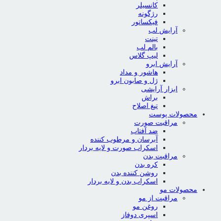
کانسیلر
رژگونه
فیکساتور
آرایش لب
تینت
بالم لب
لیپ گلاس
آرایش ابرو
هاشور و مداد
ژل و صابون ابرو
ابزار آرایشی
براش
تیغ اصلاح
محصولات پوست
مراقبت صورت
ضد آفتاب
آبرسان و مرطوب کننده
اسکراب صورت و لایه بردار
مراقبت بدن
کره بدن
روشن کننده بدن
اسکراب بدن و لایه بردار
محصولات مو
مراقبت از مو
روغن مو
اسپری دوفاز