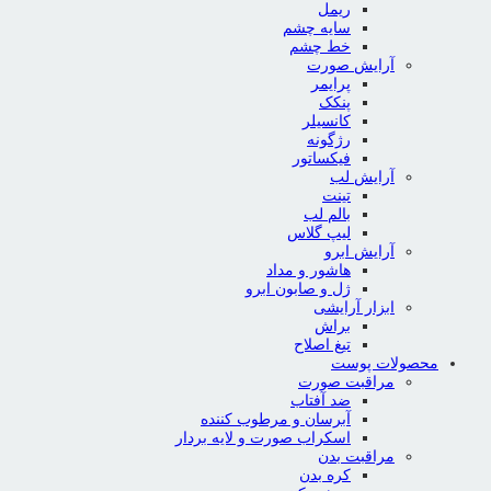
ریمل
سایه چشم
خط چشم
آرایش صورت
پرایمر
پنکک
کانسیلر
رژگونه
فیکساتور
آرایش لب
تینت
بالم لب
لیپ گلاس
آرایش ابرو
هاشور و مداد
ژل و صابون ابرو
ابزار آرایشی
براش
تیغ اصلاح
محصولات پوست
مراقبت صورت
ضد آفتاب
آبرسان و مرطوب کننده
اسکراب صورت و لایه بردار
مراقبت بدن
کره بدن