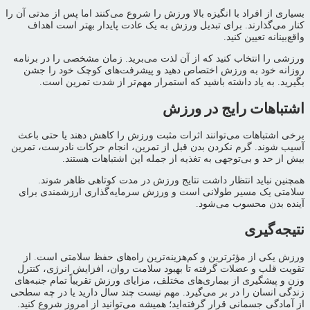
بسیاری از افراد با انگیزه بالا ورزش را شروع می‌کنند اما پس از مدتی آن را
کنار می‌گذارند. برای تبدیل ورزش به یک عادت پایدار بهتر است اهداف
واقع‌بینانه تعیین کنید.
ورزشی را انتخاب کنید که از آن لذت می‌برید. زمان مشخصی را در برنامه
روزانه خود به ورزش اختصاص دهید و پیشرفت‌های کوچک خود را جشن
بگیرید. به یاد داشته باشید که استمرار مهم‌تر از شدت تمرین است.
اشتباهات رایج در ورزش
برخی اشتباهات می‌توانند اثرات مثبت ورزش را کاهش دهند یا حتی باعث
آسیب شوند. گرم نکردن بدن قبل از تمرین، انجام حرکات نادرست، تمرین
بیش از حد و بی‌توجهی به تغذیه از جمله این اشتباهات هستند.
همچنین نباید انتظار داشت نتایج ورزش در مدت کوتاهی ظاهر شوند.
سلامتی یک مسیر طولانی است و ورزش سرمایه‌گذاری ارزشمندی برای
آینده بدن محسوب می‌شود.
نتیجه‌گیری
ورزش یکی از مؤثرترین و کم‌هزینه‌ترین راه‌های حفظ سلامتی است. از
تقویت قلب و عضلات گرفته تا بهبود سلامت روان، افزایش انرژی، کنترل
وزن و پیشگیری از بیماری‌های مختلف، مزایای ورزش تقریباً تمام جنبه‌های
زندگی انسان را در بر می‌گیرد. مهم نیست چند سال دارید یا در چه سطحی
از آمادگی جسمانی قرار گرفته‌اید؛ همیشه می‌توانید از امروز شروع کنید.