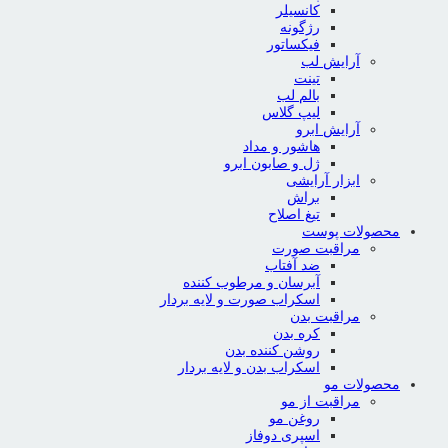
کانسیلر
رژگونه
فیکساتور
آرایش لب
تینت
بالم لب
لیپ گلاس
آرایش ابرو
هاشور و مداد
ژل و صابون ابرو
ابزار آرایشی
براش
تیغ اصلاح
محصولات پوست
مراقبت صورت
ضد آفتاب
آبرسان و مرطوب کننده
اسکراب صورت و لایه بردار
مراقبت بدن
کره بدن
روشن کننده بدن
اسکراب بدن و لایه بردار
محصولات مو
مراقبت از مو
روغن مو
اسپری دوفاز