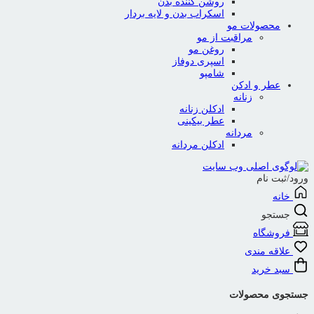
روشن کننده بدن
اسکراب بدن و لایه بردار
محصولات مو
مراقبت از مو
روغن مو
اسپری دوفاز
شامپو
عطر و ادکن
زنانه
ادکلن زنانه
عطر بیکینی
مردانه
ادکلن مردانه
ورود/ثبت نام
خانه
جستجو
فروشگاه
علاقه مندی
سبد خرید
جستجوی محصولات