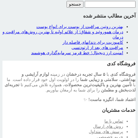
جستجو
برای:
آخرین مطالب منتشر شده
بهترین روتین مراقبت از پوست برای انواع پوست
درمان هموروئید و شقاق؛ از علائم اولیه تا بهترین روش‌های مراقبت و
درمان
کامپوزیت برای دندانهای فاصله دار
مراقبت‌ های بعد از ارتودنسی
امنیت ارز دیجیتال؛ خط قرمز سرمایه‌گذاری هوشمند
فروشگاه کدی
فروشگاه کدی
با
۵ سال تجربه درخشان
در زمینه
لوازم آرایشی و
بهداشتی
،
سلامتی و زیبایی شما
را در اولویت اول خود قرار داده است. ما
با
تأمین بهترین و باکیفیت‌ترین محصولات
، همواره تلاش می‌کنیم تا
تجربه‌ای
لذت‌بخش و مطمئن
را برای شما به ارمغان بیاوریم.
اعتماد شما، انگیزه ماست!
✨
خدمات مشتریان
تماس با ما
روش های ارسال
پرسش های متداول
حریم خصوصی