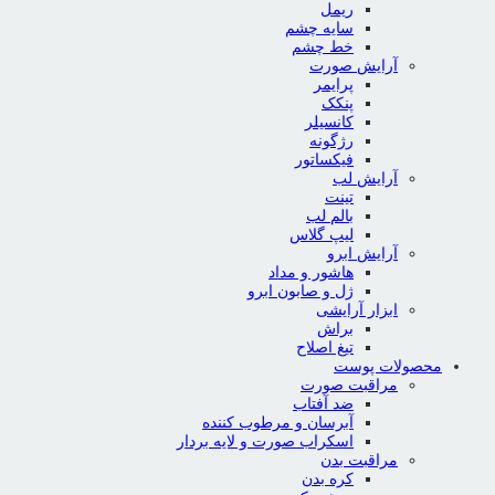
ریمل
سایه چشم
خط چشم
آرایش صورت
پرایمر
پنکک
کانسیلر
رژگونه
فیکساتور
آرایش لب
تینت
بالم لب
لیپ گلاس
آرایش ابرو
هاشور و مداد
ژل و صابون ابرو
ابزار آرایشی
براش
تیغ اصلاح
محصولات پوست
مراقبت صورت
ضد آفتاب
آبرسان و مرطوب کننده
اسکراب صورت و لایه بردار
مراقبت بدن
کره بدن