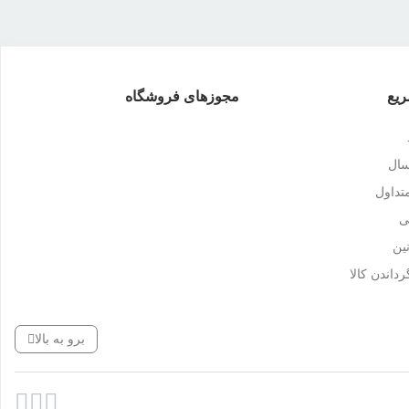
یع
مجوزهای فروشگاه
سال
داول
ی
ین
رداندن کالا
برو به بالا