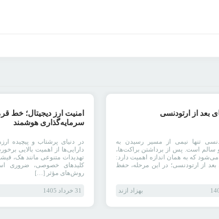
رپورتاژ آگهی
ی بعد از ارتودنسی
امنیت ارز دیجیتال؛ خط قر
سرمایه‌گذاری هوشمند
دنسی تنها نیمی از مسیر رسیدن به
در دنیای پرشتاب و پیچیده ارزه
و سالم است. پس از برداشتن براکت‌ها،
دارایی‌ها از اهمیت بالایی برخور
 می‌شود که به همان اندازه‌ اهمیت دارد:
تهدیدات متنوعی مانند هک، فیش
 بعد از ارتودنسی؛ در این مرحله، حفظ
کلیدهای خصوصی، ضروری است
روش‌های مؤثر […]
بهزاد ازند
31 خرداد 1405