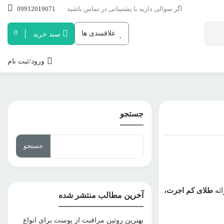
اگر سوالی دارید با پشتیبانی در تماس باشید
09912019071
0
علاقمندی ها
سبد خرید
ورود/ثبت نام
جستجو
جستجو
برای:
ائه
طلای کم اجرت،
آخرین مطالب منتشر شده
بهترین روتین مراقبت از پوست برای انواع