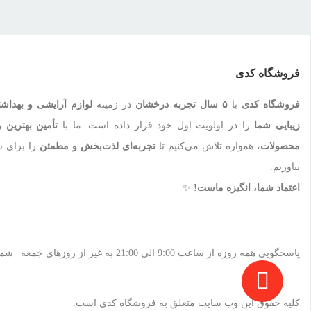
فروشگاه کدی
فروشگاه کدی
با
۵ سال تجربه درخشان
در زمینه
لوازم آرایشی و بهداش
زیبایی شما
را در اولویت اول خود قرار داده است. ما با
تأمین بهترین و
محصولات
، همواره تلاش می‌کنیم تا
تجربه‌ای لذت‌بخش و مطمئن
را برای ش
بیاوریم.
اعتماد شما، انگیزه ماست!
✨
پاسخگویی همه روزه از ساعت 9:00 الی 21:00 به غیر از روزهای جمعه | شماره تماس پشتیبانی: 09912019071
کلیه حقوق این وب سایت متعلق به فروشگاه کدی است.