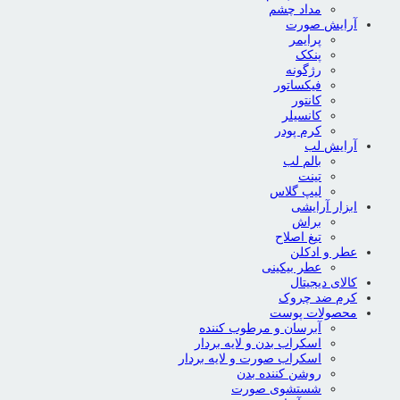
مداد چشم
آرایش صورت
پرایمر
پنکک
رژگونه
فیکساتور
کانتور
کانسیلر
کرم پودر
آرایش لب
بالم لب
تینت
لیپ گلاس
ابزار آرایشی
براش
تیغ اصلاح
عطر و ادکلن
عطر بیکینی
کالای دیجیتال
کرم ضد چروک
محصولات پوست
آبرسان و مرطوب کننده
اسکراب بدن و لایه بردار
اسکراب صورت و لایه بردار
روشن کننده بدن
شستشوی صورت