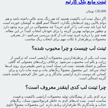
تینت مایع بلک کارتیه
130,000
تومان
اگر دنبال تینت لب باکیفیت هستید که هم رنگ بندی عالی داشته باشد و هم
دوام بالایی روی لب‌هایتان بگذارد، احتمالاً اسم
کدی
به گوشتان خورده است.
اما چرا باید تینت لب را از کدی خرید؟ چه محصولاتی در این برند وجود دارد
و چطور می‌توانید بهترین گزینه را برای خودتان انتخاب کنید؟ در این مقاله،
همه چیز را درباره خرید تینت لب از کدی بررسی می‌کنیم—از معرفی
محصولات پرطرفدار تا نکات مهم برای انتخاب رنگ مناسب.
تینت لب چیست و چرا محبوب شده؟
تینت لب یکی از پرطرفدارترین محصولات آرایشی است که ترکیبی از
رژلب و بالم لب محسوب می‌شود. برخلاف رژلب‌های معمولی که گاهی
سنگین و خشک هستند، تینت لب سبک است و حس طبیعی‌تری روی لب‌ها
ایجاد می‌کند. این محصول معمولاً رنگ‌های مات و نیمه مات دارد و برای
کسانی که دوست دارند آرایشی ماندگار و در عین حال کم‌حجم داشته باشند،
گزینه ایده‌آلی است.
چرا تینت لب کدی اینقدر معروف است؟
برند کدی یکی از پیشگامان تولید محصولات آرایشی باکیفیت و قیمت
مناسب است. تینت لب‌های کدی به خاطر فرمولاسیون سبک، رنگ‌های
جذاب و ماندگاری بالا طرفداران زیادی دارند. این محصولات معمولاً حاوی