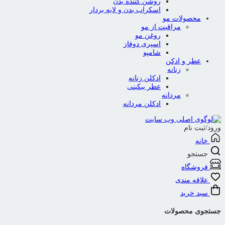
روشن کننده بدن
اسکراب بدن و لایه بردار
محصولات مو
مراقبت از مو
روغن مو
اسپری دوفاز
شامپو
عطر و ادکن
زنانه
ادکلن زنانه
عطر بیکینی
مردانه
ادکلن مردانه
ورود/ثبت نام
خانه
جستجو
فروشگاه
علاقه مندی
سبد خرید
جستجوی محصولات