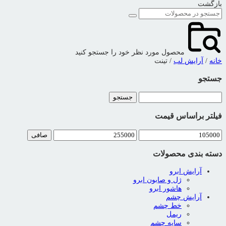
بازگشت
محصول مورد نظر خود را جستجو کنید
خانه
/
آرایش لب
/ تینت
جستجو
جستجو
برای:
فیلتر براساس قیمت
حداقل
حداكثر
صافی
قیمت
قيمت
دسته بندی محصولات
آرایش ابرو
ژل و صابون ابرو
هاشور ابرو
آرایش چشم
خط چشم
ریمل
سایه چشم