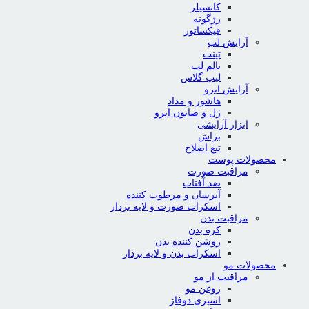
کانسیلر
رژگونه
فیکساتور
آرایش لب
تینت
بالم لب
لیپ گلاس
آرایش ابرو
هاشور و مداد
ژل و صابون ابرو
ابزار آرایشی
براش
تیغ اصلاح
محصولات پوست
مراقبت صورت
ضد آفتاب
آبرسان و مرطوب کننده
اسکراب صورت و لایه بردار
مراقبت بدن
کره بدن
روشن کننده بدن
اسکراب بدن و لایه بردار
محصولات مو
مراقبت از مو
روغن مو
اسپری دوفاز