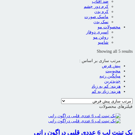
ضد آفتاب
کرم دور چشم
کره بدن
ماسک صورت
نمک بدن
محصولات مو
اسپری دوفاز
روغن مو
شامپو
Showing all 5 results
مرتب سازی بر اساس :
پیش فرض
محبوبیت
میانگین رتبه
جدیدترین
هزینه: کم به زیاد
هزینه: زیاد به کم
فیلترهای محصولات
پک تینت لب 6 عددی قلبی دراگون رانی