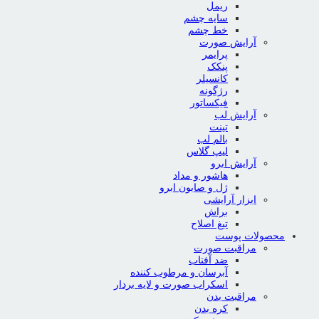
ریمل
سایه چشم
خط چشم
آرایش صورت
پرایمر
پنکک
کانسیلر
رژگونه
فیکساتور
آرایش لب
تینت
بالم لب
لیپ گلاس
آرایش ابرو
هاشور و مداد
ژل و صابون ابرو
ابزار آرایشی
براش
تیغ اصلاح
محصولات پوست
مراقبت صورت
ضد آفتاب
آبرسان و مرطوب کننده
اسکراب صورت و لایه بردار
مراقبت بدن
کره بدن