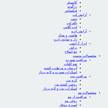
کانسیلر
رژگونه
فیکساتور
آرایش لب
تینت
بالم لب
لیپ گلاس
آرایش ابرو
هاشور و مداد
ژل و صابون ابرو
ابزار آرایشی
براش
تیغ اصلاح
محصولات پوست
مراقبت صورت
ضد آفتاب
آبرسان و مرطوب کننده
اسکراب صورت و لایه بردار
مراقبت بدن
کره بدن
روشن کننده بدن
اسکراب بدن و لایه بردار
محصولات مو
مراقبت از مو
روغن مو
اسپری دوفاز