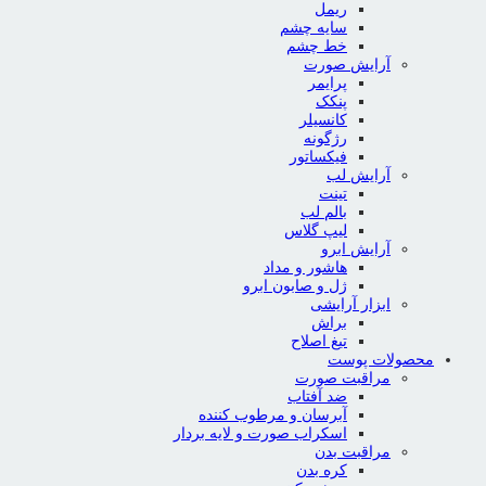
ریمل
سایه چشم
خط چشم
آرایش صورت
پرایمر
پنکک
کانسیلر
رژگونه
فیکساتور
آرایش لب
تینت
بالم لب
لیپ گلاس
آرایش ابرو
هاشور و مداد
ژل و صابون ابرو
ابزار آرایشی
براش
تیغ اصلاح
محصولات پوست
مراقبت صورت
ضد آفتاب
آبرسان و مرطوب کننده
اسکراب صورت و لایه بردار
مراقبت بدن
کره بدن