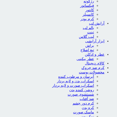
رژگونه
فیکساتور
کانتور
کانسیلر
کرم پودر
آرایش لب
بالم لب
تینت
لیپ گلاس
ابزار آرایشی
براش
تیغ اصلاح
عطر و ادکلن
عطر بیکینی
کالای دیجیتال
کرم ضد چروک
محصولات پوست
آبرسان و مرطوب کننده
اسکراب بدن و لایه بردار
اسکراب صورت و لایه بردار
روشن کننده بدن
شستشوی صورت
ضد آفتاب
کرم دور چشم
کره بدن
ماسک صورت
نمک بدن