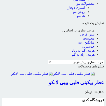
محصولات مو
اسپری دوفاز
روغن مو
شامپو
نمایش یک نتیجه
مرتب سازی بر اساس :
پیش فرض
محبوبیت
میانگین رتبه
جدیدترین
هزینه: کم به زیاد
هزینه: زیاد به کم
فیلترهای محصولات
عطر بیکینی قلبی بیبی لانکو
160,000
تومان
فروشگاه کدی