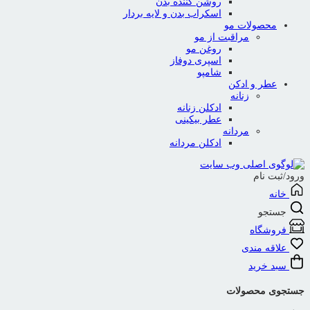
روشن کننده بدن
اسکراب بدن و لایه بردار
محصولات مو
مراقبت از مو
روغن مو
اسپری دوفاز
شامپو
عطر و ادکن
زنانه
ادکلن زنانه
عطر بیکینی
مردانه
ادکلن مردانه
ورود/ثبت نام
خانه
جستجو
فروشگاه
علاقه مندی
سبد خرید
جستجوی محصولات