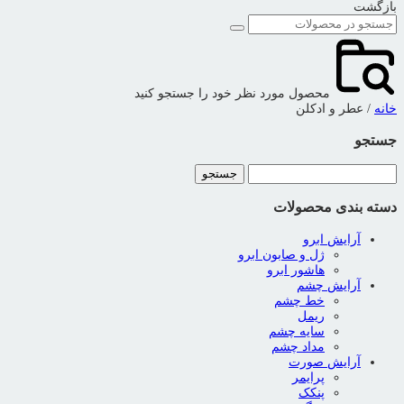
بازگشت
محصول مورد نظر خود را جستجو کنید
خانه
/ عطر و ادکلن
جستجو
جستجو
برای:
دسته بندی محصولات
آرایش ابرو
ژل و صابون ابرو
هاشور ابرو
آرایش چشم
خط چشم
ریمل
سایه چشم
مداد چشم
آرایش صورت
پرایمر
پنکک