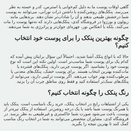
گاهی اوقات پوست ما به دلیل کم‌خوابی یا استرس، کدر و خسته به نظر
می‌رسد. پنکک‌های روشن‌کننده با داشتن ذرات نورانی، می‌توانند به پوست
شما درخشش طبیعی بدهند و آن را شاداب‌تر نشان دهند. برندهایی مانند
ریولون و بورژوا در فروشگاه کدی، پنکک‌هایی دارند که نه‌تنها پوست را مات
می‌کنند، بلکه با انعکاس نور، چهره‌ای جوان‌تر و پرانرژی به شما می‌دهند.
چگونه بهترین پنکک را برای پوست خود انتخاب
کنیم؟
حالا که با انواع پنکک آشنا شدید، احتمالاً این سؤال برایتان پیش آمده که
کدام یک برای پوست شما مناسب‌تر است. اولین نکته این است که نوع
پوست خود را بشناسید. اگر پوست چربی دارید، پنکک‌های فشرده یا
مات‌کننده بهترین انتخاب هستند. برای پوست خشک، پنکک‌های معدنی یا
مرطوب‌کننده بهتر جواب می‌دهند. اگر پوست ترکیبی دارید، می‌توانید از
پنکک‌های سبک‌تر استفاده کنید و فقط روی مناطق چرب آن را بزنید.
رنگ پنکک را چگونه انتخاب کنیم؟
یکی از اشتباهات رایج در انتخاب پنکک، خرید رنگ نامناسب است. پنکک باید
یا همرنگ پوست شما باشد یا یک درجه روشن‌تر. استفاده از پنکک تیره‌تر از
پوست، باعث می‌شود صورت شما خاکستری و غیرطبیعی به نظر برسد. در
فروشگاه کدی، مشاوران متخصص می‌توانند به شما در انتخاب رنگ مناسب
کمک کنند تا بهترین نتیجه را بگیرید.