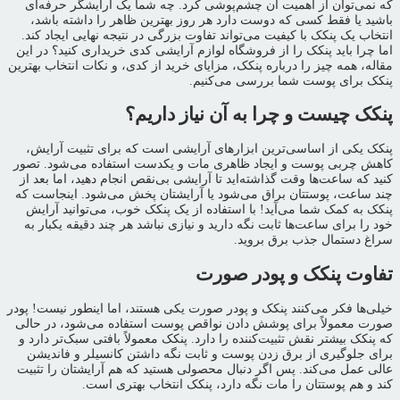
که نمی‌توان از اهمیت آن چشم‌پوشی کرد. چه شما یک آرایشگر حرفه‌ای
باشید یا فقط کسی که دوست دارد هر روز بهترین ظاهر را داشته باشد،
انتخاب یک پنکک با کیفیت می‌تواند تفاوت بزرگی در نتیجه نهایی ایجاد کند.
اما چرا باید پنکک را از فروشگاه لوازم آرایشی کدی خریداری کنید؟ در این
مقاله، همه چیز را درباره پنکک، مزایای خرید از کدی، و نکات انتخاب بهترین
پنکک برای پوست شما بررسی می‌کنیم.
پنکک چیست و چرا به آن نیاز داریم؟
پنکک یکی از اساسی‌ترین ابزارهای آرایشی است که برای تثبیت آرایش،
کاهش چربی پوست و ایجاد ظاهری مات و یکدست استفاده می‌شود. تصور
کنید که ساعت‌ها وقت گذاشته‌اید تا آرایشی بی‌نقص انجام دهید، اما بعد از
چند ساعت، پوستتان براق می‌شود یا آرایشتان پخش می‌شود. اینجاست که
پنکک به کمک شما می‌آید! با استفاده از یک پنکک خوب، می‌توانید آرایش
خود را برای ساعت‌ها ثابت نگه دارید و نیازی نباشد هر چند دقیقه یکبار به
سراغ دستمال جذب برق بروید.
تفاوت پنکک و پودر صورت
خیلی‌ها فکر می‌کنند پنکک و پودر صورت یکی هستند، اما اینطور نیست! پودر
صورت معمولاً برای پوشش دادن نواقص پوست استفاده می‌شود، در حالی
که پنکک بیشتر نقش تثبیت‌کننده را دارد. پنکک معمولاً بافتی سبک‌تر دارد و
برای جلوگیری از برق زدن پوست و ثابت نگه داشتن کانسیلر و فاندیشن
عالی عمل می‌کند. پس اگر دنبال محصولی هستید که هم آرایشتان را تثبیت
کند و هم پوستتان را مات نگه دارد، پنکک انتخاب بهتری است.