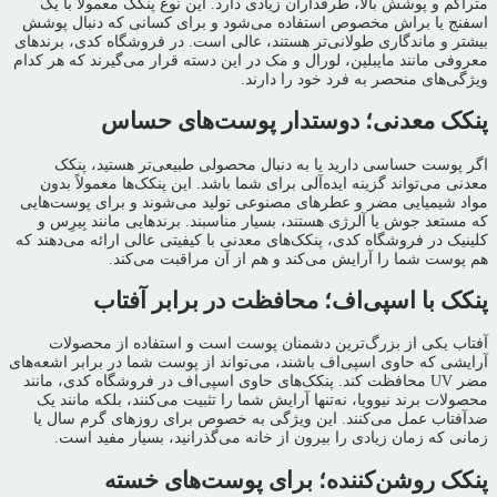
متراکم و پوشش بالا، طرفداران زیادی دارد. این نوع پنکک معمولاً با یک
اسفنج یا براش مخصوص استفاده می‌شود و برای کسانی که دنبال پوشش
بیشتر و ماندگاری طولانی‌تر هستند، عالی است. در فروشگاه کدی، برندهای
معروفی مانند مایبلین، لورال و مک در این دسته قرار می‌گیرند که هر کدام
ویژگی‌های منحصر به فرد خود را دارند.
پنکک معدنی؛ دوستدار پوست‌های حساس
اگر پوست حساسی دارید یا به دنبال محصولی طبیعی‌تر هستید، پنکک
معدنی می‌تواند گزینه ایده‌آلی برای شما باشد. این پنکک‌ها معمولاً بدون
مواد شیمیایی مضر و عطرهای مصنوعی تولید می‌شوند و برای پوست‌هایی
که مستعد جوش یا آلرژی هستند، بسیار مناسبند. برندهایی مانند بِیرِس و
کلینیک در فروشگاه کدی، پنکک‌های معدنی با کیفیتی عالی ارائه می‌دهند که
هم پوست شما را آرایش می‌کند و هم از آن مراقبت می‌کند.
پنکک با اسپی‌اف؛ محافظت در برابر آفتاب
آفتاب یکی از بزرگ‌ترین دشمنان پوست است و استفاده از محصولات
آرایشی که حاوی اسپی‌اف باشند، می‌تواند از پوست شما در برابر اشعه‌های
مضر UV محافظت کند. پنکک‌های حاوی اسپی‌اف در فروشگاه کدی، مانند
محصولات برند نیوویا، نه‌تنها آرایش شما را تثبیت می‌کنند، بلکه مانند یک
ضدآفتاب عمل می‌کنند. این ویژگی به خصوص برای روزهای گرم سال یا
زمانی که زمان زیادی را بیرون از خانه می‌گذرانید، بسیار مفید است.
پنکک روشن‌کننده؛ برای پوست‌های خسته