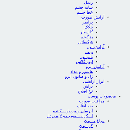
ریمل
سایه چشم
خط چشم
آرایش صورت
پرایمر
پنکک
کانسیلر
رژگونه
فیکساتور
آرایش لب
تینت
بالم لب
لیپ گلاس
آرایش ابرو
هاشور و مداد
ژل و صابون ابرو
ابزار آرایشی
براش
تیغ اصلاح
محصولات پوست
مراقبت صورت
ضد آفتاب
آبرسان و مرطوب کننده
اسکراب صورت و لایه بردار
مراقبت بدن
کره بدن