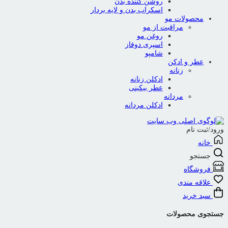
روشن کننده بدن
اسکراب بدن و لایه بردار
محصولات مو
مراقبت از مو
روغن مو
اسپری دوفاز
شامپو
عطر و ادکن
زنانه
ادکلن زنانه
عطر بیکینی
مردانه
ادکلن مردانه
ورود/ثبت نام
خانه
جستجو
فروشگاه
علاقه مندی
سبد خرید
جستجوی محصولات