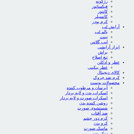
رژگونه
فیکساتور
کانتور
کانسیلر
کرم پودر
آرایش لب
بالم لب
تینت
لیپ گلاس
ابزار آرایشی
براش
تیغ اصلاح
عطر و ادکلن
عطر بیکینی
کالای دیجیتال
کرم ضد چروک
محصولات پوست
آبرسان و مرطوب کننده
اسکراب بدن و لایه بردار
اسکراب صورت و لایه بردار
روشن کننده بدن
شستشوی صورت
ضد آفتاب
کرم دور چشم
کره بدن
ماسک صورت
نمک بدن