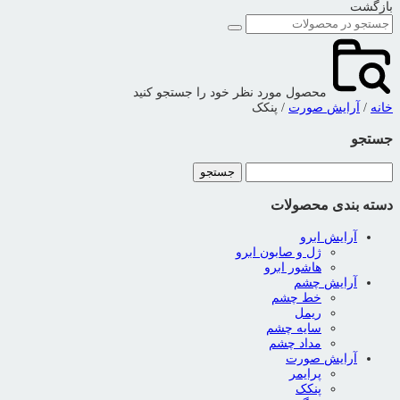
بازگشت
محصول مورد نظر خود را جستجو کنید
خانه
/
آرایش صورت
/ پنکک
جستجو
جستجو
برای:
دسته بندی محصولات
آرایش ابرو
ژل و صابون ابرو
هاشور ابرو
آرایش چشم
خط چشم
ریمل
سایه چشم
مداد چشم
آرایش صورت
پرایمر
پنکک