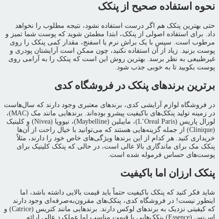
نحوه استفاده صحیح از پنکک
حتی بهترین پنکک هم اگر درست استفاده نشود، نتیجه مطلوب را نخواهد
داد. برای استفاده اصولی از پنکک، ابتدا مطمئن شوید که پوست شما تمیز و
مرطوب است. سپس با یک براش نرم یا اسفنج، مقدار کمی پنکک را روی
پوست بزنید. زیاد از آن استفاده نکنید، چون ممکن است آرایشتان پودری و
غیرطبیعی به نظر برسد. بهترین روش این است که پنکک را به آرامی روی
پوست بکوبید تا به خوبی جذب شود.
برترین برندهای پنکک در فروشگاه کدی
در فروشگاه لوازم آرایشی کدی، برندهای معتبری وجود دارند که سال‌هاست
در زمینه تولید پنکک‌های باکیفیت پیشرو بوده‌اند. برندهایی مانند مک (MAC)،
لورال پاریس (L’Oreal Paris)، مایبلین (Maybelline)، نیوویا (Nivea) و کلینیک
(Clinique) از جمله گزینه‌هایی هستند که می‌توانید با خیال راحت از آن‌ها
خریداری کنید. هر کدام از این برندها ویژگی‌های خاص خود را دارند، مثلاً
پنکک مک برای ماندگاری بالا عالی است، در حالی که پنکک کلینیک برای
پوست‌های حساس فرموله شده است.
پنکک ارزان اما باکیفیت
شاید فکر کنید که پنکک باکیفیت حتماً باید قیمت بالایی داشته باشد، اما
اینطور نیست! در فروشگاه کدی، پنکک‌های مقرون‌به‌صرفه‌ای وجود دارند
که کیفیتی نزدیک به برندهای لوکس دارند. برندهایی مانند کتریس (Catrice) و
اِس‌نس (Essence) پنکک‌هایی با قیمت مناسب اما عملکرد عالی ارائه