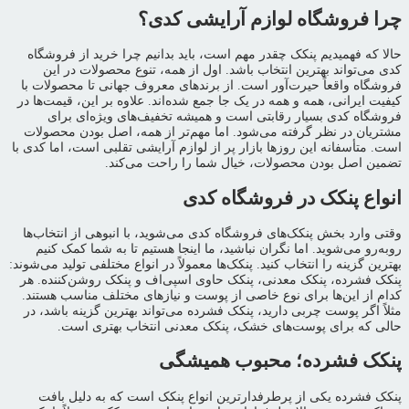
چرا فروشگاه لوازم آرایشی کدی؟
حالا که فهمیدیم پنکک چقدر مهم است، باید بدانیم چرا خرید از فروشگاه
کدی می‌تواند بهترین انتخاب باشد. اول از همه، تنوع محصولات در این
فروشگاه واقعاً حیرت‌آور است. از برندهای معروف جهانی تا محصولات با
کیفیت ایرانی، همه و همه در یک جا جمع شده‌اند. علاوه بر این، قیمت‌ها در
فروشگاه کدی بسیار رقابتی است و همیشه تخفیف‌های ویژه‌ای برای
مشتریان در نظر گرفته می‌شود. اما مهم‌تر از همه، اصل بودن محصولات
است. متأسفانه این روزها بازار پر از لوازم آرایشی تقلبی است، اما کدی با
تضمین اصل بودن محصولات، خیال شما را راحت می‌کند.
انواع پنکک در فروشگاه کدی
وقتی وارد بخش پنکک‌های فروشگاه کدی می‌شوید، با انبوهی از انتخاب‌ها
روبه‌رو می‌شوید. اما نگران نباشید، ما اینجا هستیم تا به شما کمک کنیم
بهترین گزینه را انتخاب کنید. پنکک‌ها معمولاً در انواع مختلفی تولید می‌شوند:
پنکک فشرده، پنکک معدنی، پنکک حاوی اسپی‌اف و پنکک روشن‌کننده. هر
کدام از این‌ها برای نوع خاصی از پوست و نیازهای مختلف مناسب هستند.
مثلاً اگر پوست چربی دارید، پنکک فشرده می‌تواند بهترین گزینه باشد، در
حالی که برای پوست‌های خشک، پنکک معدنی انتخاب بهتری است.
پنکک فشرده؛ محبوب همیشگی
پنکک فشرده یکی از پرطرفدارترین انواع پنکک است که به دلیل بافت