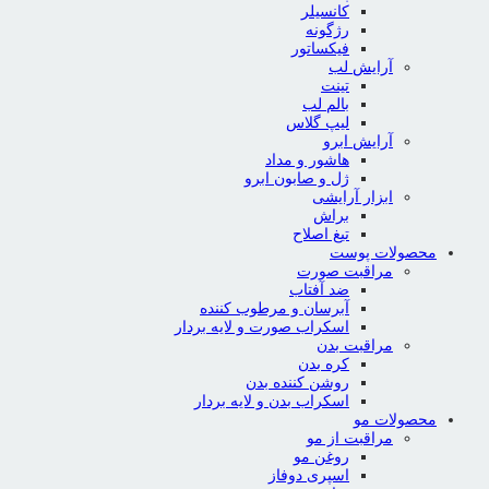
کانسیلر
رژگونه
فیکساتور
آرایش لب
تینت
بالم لب
لیپ گلاس
آرایش ابرو
هاشور و مداد
ژل و صابون ابرو
ابزار آرایشی
براش
تیغ اصلاح
محصولات پوست
مراقبت صورت
ضد آفتاب
آبرسان و مرطوب کننده
اسکراب صورت و لایه بردار
مراقبت بدن
کره بدن
روشن کننده بدن
اسکراب بدن و لایه بردار
محصولات مو
مراقبت از مو
روغن مو
اسپری دوفاز