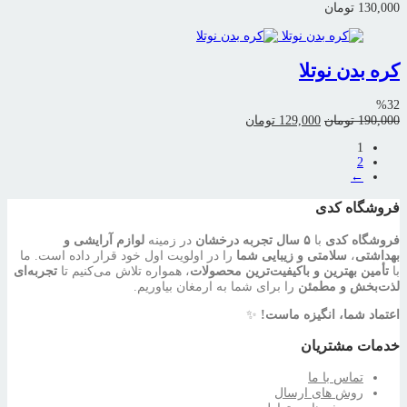
130,000
تومان
کره بدن نوتلا
%32
قیمت
قیمت
190,000
تومان
129,000
تومان
اصلی:
فعلی:
1
190,000 تومان
129,000 تومان.
2
بود.
←
فروشگاه کدی
فروشگاه کدی
با
۵ سال تجربه درخشان
در زمینه
لوازم آرایشی و
بهداشتی
،
سلامتی و زیبایی شما
را در اولویت اول خود قرار داده است. ما
با
تأمین بهترین و باکیفیت‌ترین محصولات
، همواره تلاش می‌کنیم تا
تجربه‌ای
لذت‌بخش و مطمئن
را برای شما به ارمغان بیاوریم.
اعتماد شما، انگیزه ماست!
✨
خدمات مشتریان
تماس با ما
روش های ارسال