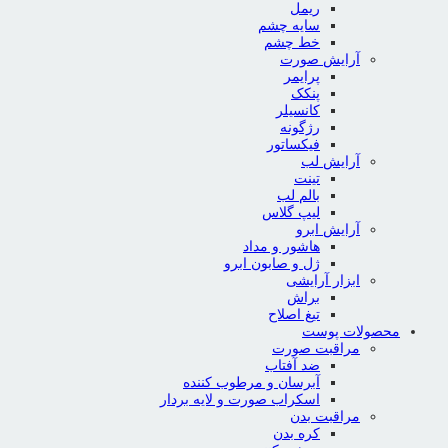
ریمل
سایه چشم
خط چشم
آرایش صورت
پرایمر
پنکک
کانسیلر
رژگونه
فیکساتور
آرایش لب
تینت
بالم لب
لیپ گلاس
آرایش ابرو
هاشور و مداد
ژل و صابون ابرو
ابزار آرایشی
براش
تیغ اصلاح
محصولات پوست
مراقبت صورت
ضد آفتاب
آبرسان و مرطوب کننده
اسکراب صورت و لایه بردار
مراقبت بدن
کره بدن