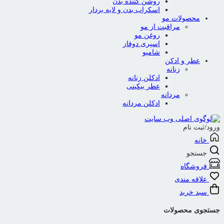
روشن کننده بدن
اسکراب بدن و لایه بردار
محصولات مو
مراقبت از مو
روغن مو
اسپری دوفاز
شامپو
عطر و ادکن
زنانه
ادکلن زنانه
عطر بیکینی
مردانه
ادکلن مردانه
ورود/ثبت نام
خانه
جستجو
فروشگاه
علاقه مندی
سبد خرید
جستجوی محصولات