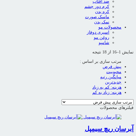
ضد آفتاب
کرم دور چشم
کره بدن
ماسک صورت
نمک بدن
محصولات مو
اسپری دوفاز
روغن مو
شامپو
نمایش 1–16 از 18 نتیجه
مرتب سازی بر اساس :
پیش فرض
محبوبیت
میانگین رتبه
جدیدترین
هزینه: کم به زیاد
هزینه: زیاد به کم
فیلترهای محصولات
آبرسان ریچ سیمپل