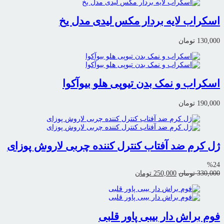
اسکراب لایه بردار مکس لیدی مدل یخ
130,000
تومان
اسکراب و نمک بدن تیوپی هلو بیوآکوا
190,000
تومان
ژل کرم ضد آفتاب کنترل کننده چربی لاروش پوزای
%24
قیمت
قیمت
330,000
تومان
250,000
تومان
اصلی:
فعلی:
330,000 تومان
250,000 تومان.
بود.
فوم براش دار بیبی پاور قلبی