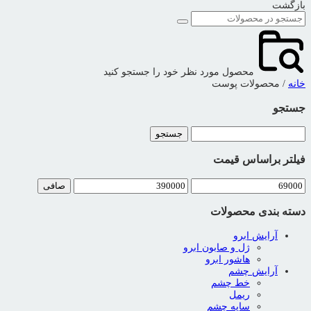
بازگشت
محصول مورد نظر خود را جستجو کنید
خانه
/ محصولات پوست
جستجو
جستجو
برای:
فیلتر براساس قیمت
حداقل
حداكثر
صافی
قیمت
قيمت
دسته بندی محصولات
آرایش ابرو
ژل و صابون ابرو
هاشور ابرو
آرایش چشم
خط چشم
ریمل
سایه چشم