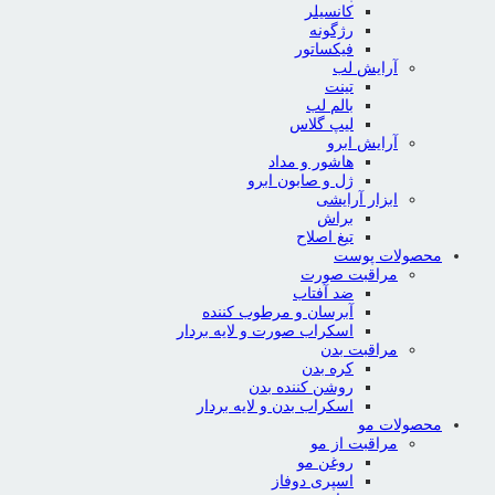
کانسیلر
رژگونه
فیکساتور
آرایش لب
تینت
بالم لب
لیپ گلاس
آرایش ابرو
هاشور و مداد
ژل و صابون ابرو
ابزار آرایشی
براش
تیغ اصلاح
محصولات پوست
مراقبت صورت
ضد آفتاب
آبرسان و مرطوب کننده
اسکراب صورت و لایه بردار
مراقبت بدن
کره بدن
روشن کننده بدن
اسکراب بدن و لایه بردار
محصولات مو
مراقبت از مو
روغن مو
اسپری دوفاز