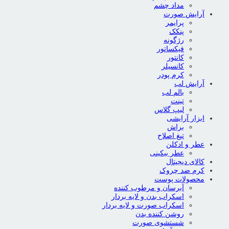
مداد چشم
آرایش صورت
پرایمر
پنکک
رژگونه
فیکساتور
کانتور
کانسیلر
کرم پودر
آرایش لب
بالم لب
تینت
لیپ گلاس
ابزار آرایشی
براش
تیغ اصلاح
عطر و ادکلن
عطر بیکینی
کالای دیجیتال
کرم ضد چروک
محصولات پوست
آبرسان و مرطوب کننده
اسکراب بدن و لایه بردار
اسکراب صورت و لایه بردار
روشن کننده بدن
شستشوی صورت