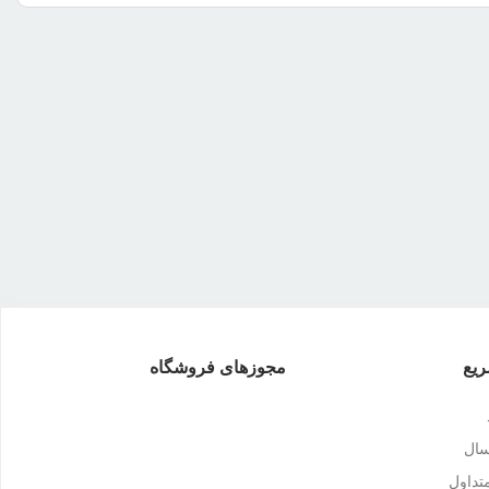
یع
مجوزهای فروشگاه
سال
داول