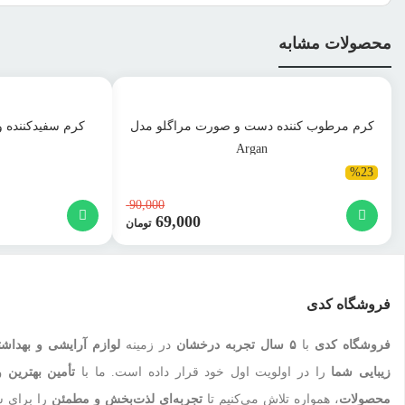
محصولات مشابه
کرم مرطوب کننده دست و صورت مراگلو مدل
کرم سفیدکننده و
Argan
%23
90,000
69,000
قیمت
تومان
اصلی:
قیمت
90,000 تومان
فعلی:
بود.
69,000 تومان.
فروشگاه کدی
فروشگاه کدی
با
۵ سال تجربه درخشان
در زمینه
لوازم آرایشی و بهداش
زیبایی شما
را در اولویت اول خود قرار داده است. ما با
تأمین بهترین و
محصولات
، همواره تلاش می‌کنیم تا
تجربه‌ای لذت‌بخش و مطمئن
را برای ش