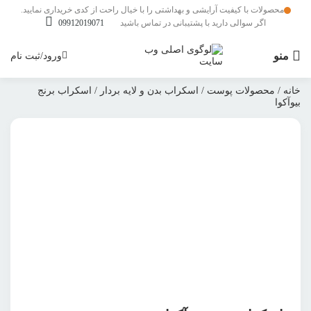
محصولات با کیفیت آرایشی و بهداشتی را با خیال راحت از کدی خریداری نمایید.
اگر سوالی دارید با پشتیبانی در تماس باشید
09912019071
منو
ورود/ثبت نام
خانه
/
محصولات پوست
/
اسکراب بدن و لایه بردار
/ اسکراب برنج
بیوآکوا
بزرگنمایی محصول
افزودن به علاقمندی ها
اشتراک گذاری محصول