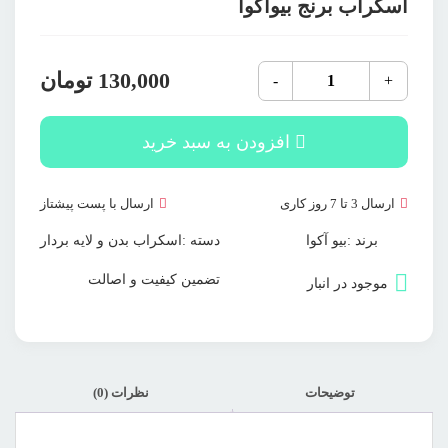
اسکراب برنج بیوآکوا
اسکراب
130,000
تومان
-
+
برنج
بیوآکوا
عدد
افزودن به سبد خرید
ارسال 3 تا 7 روز کاری
ارسال با پست پیشتاز
برند :
بیو آکوا
دسته :
اسکراب بدن و لایه بردار
تضمین کیفیت و اصالت
موجود در انبار
توضیحات
نظرات (0)