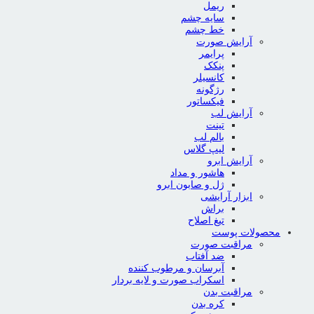
ریمل
سایه چشم
خط چشم
آرایش صورت
پرایمر
پنکک
کانسیلر
رژگونه
فیکساتور
آرایش لب
تینت
بالم لب
لیپ گلاس
آرایش ابرو
هاشور و مداد
ژل و صابون ابرو
ابزار آرایشی
براش
تیغ اصلاح
محصولات پوست
مراقبت صورت
ضد آفتاب
آبرسان و مرطوب کننده
اسکراب صورت و لایه بردار
مراقبت بدن
کره بدن