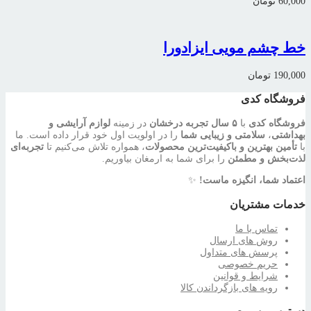
60,000
تومان
خط چشم مویی ایزادورا
190,000
تومان
فروشگاه کدی
فروشگاه کدی
با
۵ سال تجربه درخشان
در زمینه
لوازم آرایشی و
بهداشتی
،
سلامتی و زیبایی شما
را در اولویت اول خود قرار داده است. ما
با
تأمین بهترین و باکیفیت‌ترین محصولات
، همواره تلاش می‌کنیم تا
تجربه‌ای
لذت‌بخش و مطمئن
را برای شما به ارمغان بیاوریم.
اعتماد شما، انگیزه ماست!
✨
خدمات مشتریان
تماس با ما
روش های ارسال
پرسش های متداول
حریم خصوصی
شرایط و قوانین
رویه های بازگرداندن کالا