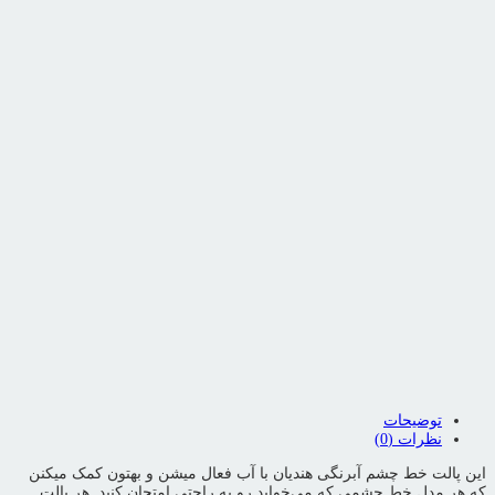
اشتراک گذاری محصول
لینک کوتاه محصول
این پست را به اشتراک بگذارید
بزرگنمایی محصول
افزودن به علاقمندی ها
به علاقمندی ها اضافه شد
اشتراک گذاری محصول
توضیحات
نظرات (0)
این پالت خط چشم آبرنگی هندیان با آب فعال میشن و بهتون کمک میکنن
که هر مدل خط چشمی که می‌خواید رو به راحتی امتحان کنید. هر پالت