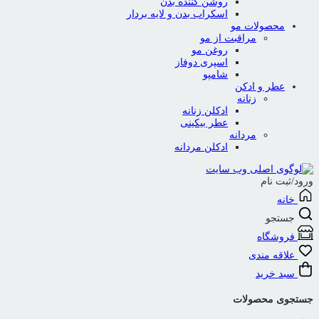
روشن کننده بدن
اسکراب بدن و لایه بردار
محصولات مو
مراقبت از مو
روغن مو
اسپری دوفاز
شامپو
عطر و ادکن
زنانه
ادکلن زنانه
عطر بیکینی
مردانه
ادکلن مردانه
ورود/ثبت نام
خانه
جستجو
فروشگاه
علاقه مندی
سبد خرید
جستجوی محصولات