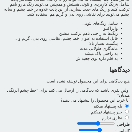
شامل ۸رنگ کاربردی و نئونی هستش و همچنین می‌تونید رنگ هارو باهم
ترکیب کنید و رنگ های جدید بسازید. از این پالت علاوه بر خط چشم و سایه
چشم می‌تونید برای نقاشی روی بدن و گریم هم استفاده کنید.
شامل رنگ‌های نئونی
واتراکتیو
رنگ‌ها به راحتی باهم ترکیب میشن
قابل استفاده به عنوان خط چشم، نقاشی روی بدن، گریم و…
پیگمنت بسیار بالا
ماندگاری طولانی مدت
به راحتی پاک میشه
یه قلم داره توی جعبه‌اش
دیدگاهها
هیچ دیدگاهی برای این محصول نوشته نشده است.
اولین نفری باشید که دیدگاهی را ارسال می کنید برای “خط چشم آبرنگی
هندیان”
آیا خرید این محصول را پیشنهاد می دهید؟
بله پیشنهاد میکنم
خیر پیشنهاد نمیکنم
نظری ندارم
طراحی
کارایی