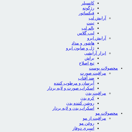
کانسیلر
رژگونه
فیکساتور
آرایش لب
تینت
بالم لب
لیپ گلاس
آرایش ابرو
هاشور و مداد
ژل و صابون ابرو
ابزار آرایشی
براش
تیغ اصلاح
محصولات پوست
مراقبت صورت
ضد آفتاب
آبرسان و مرطوب کننده
اسکراب صورت و لایه بردار
مراقبت بدن
کره بدن
روشن کننده بدن
اسکراب بدن و لایه بردار
محصولات مو
مراقبت از مو
روغن مو
اسپری دوفاز