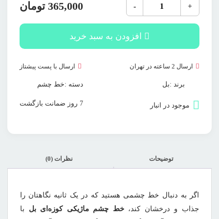
خط
365,000
تومان
-
+
چشم
ماژیکی
کوزه
ای
افزودن به سبد خرید
بلBell
eye
liner
عدد
ارسال 2 ساعته در تهران
ارسال با پست پیشتاز
برند :
بل
دسته :
خط چشم
7 روز ضمانت بازگشت
موجود در انبار
توضیحات
نظرات (0)
اگر به دنبال خط چشمی هستید که در یک ثانیه نگاهتان را
جذاب و درخشان کند،
خط چشم ماژیکی کوزه‌ای بل
با