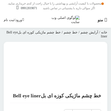
محصولات با کیفیت آرایشی و بهداشتی را با خیال راحت از کدی خریداری نمایید.
اگر سوالی دارید با پشتیبانی در تماس باشید
09912019071
منو
ورود/ثبت نام
خانه
/
آرایش چشم
/
خط چشم
/ خط چشم ماژیکی کوزه ای بلBell eye
liner
بزرگنمایی محصول
افزودن به علاقمندی ها
اشتراک گذاری محصول
خط چشم ماژیکی کوزه ای بلBell eye liner