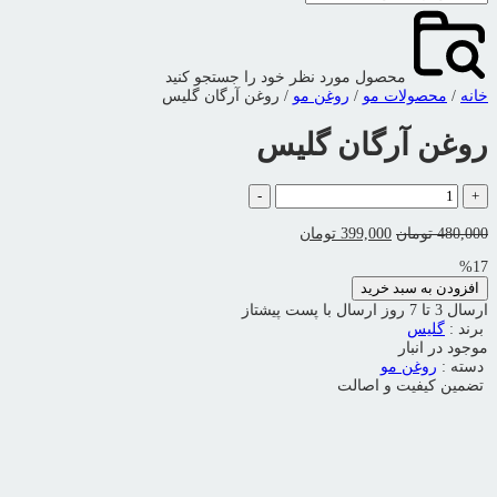
محصول مورد نظر خود را جستجو کنید
خانه
/
محصولات مو
/
روغن مو
/ روغن آرگان گلیس
روغن آرگان گلیس
روغن
-
+
آرگان
گلیس
قیمت
قیمت
480,000
تومان
399,000
تومان
عدد
اصلی:
فعلی:
%17
480,000 تومان
399,000 تومان.
افزودن به سبد خرید
بود.
ارسال 3 تا 7 روز
ارسال با پست پیشتاز
برند :
گلیس
موجود در انبار
دسته :
روغن مو
تضمین کیفیت و اصالت
ویدیو محصول