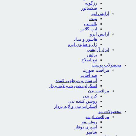
رژگونه
فیکساتور
آرایش لب
تینت
بالم لب
لیپ گلاس
آرایش ابرو
هاشور و مداد
ژل و صابون ابرو
ابزار آرایشی
براش
تیغ اصلاح
محصولات پوست
مراقبت صورت
ضد آفتاب
آبرسان و مرطوب کننده
اسکراب صورت و لایه بردار
مراقبت بدن
کره بدن
روشن کننده بدن
اسکراب بدن و لایه بردار
محصولات مو
مراقبت از مو
روغن مو
اسپری دوفاز
شامپو