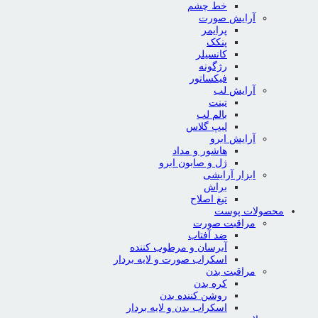
خط چشم
آرایش صورت
پرایمر
پنکک
کانسیلر
رژگونه
فیکساتور
آرایش لب
تینت
بالم لب
لیپ گلاس
آرایش ابرو
هاشور و مداد
ژل و صابون ابرو
ابزار آرایشی
براش
تیغ اصلاح
محصولات پوست
مراقبت صورت
ضد آفتاب
آبرسان و مرطوب کننده
اسکراب صورت و لایه بردار
مراقبت بدن
کره بدن
روشن کننده بدن
اسکراب بدن و لایه بردار