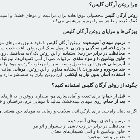
چرا روغن آرگان گلیس؟
روغن آرگان گلیس
محصولی فوق‌العاده برای مراقبت از موهای خشک و آسیب‌دی
کمک کرده و ظاهر مو را نرم و ابریشمی می‌کند.
ویژگی‌ها و مزایای روغن آرگان گلیس
ترمیم موهای آسیب‌دیده
: روغن آرگان گلیس با نفوذ عمیق به تارهای مو،
بدون احساس سنگینی و چربی
: فرمول سبک این روغن باعث جذب سریع
محافظت در برابر حرارت
: استفاده از این روغن یک لایه محافظتی رو
حاوی ویتامین E و مواد مغذی
: ترکیبات غنی از آنتی‌اکسیدان‌ها، لینولئیک اسید و اسیدهای چرب امگا ۶، موهای
آب‌رسانی عمیق
: این محصول پوست سر را مرطوب کرده و موها را برا
ضد موخوره و ضد وزی
: با استفاده مداوم از این روغن، موهایی صاف،
استفاده آسان بدون نیاز به آبکشی
: این روغن نیازی به شستشو ندارد و م
چگونه از روغن آرگان گلیس استفاده کنیم؟
قبل از حمام
: برای تغذیه و آماده‌سازی مو، مقداری روغن را به تارهای 
بعد از حمام
: روی موهای نیمه‌خشک بمالید تا موهایی نرم، درخشان و خ
اگر به دنبال راه‌حلی برای بازگرداندن سلامت و زیبایی به موهای خود هستید،
ر
ترمیم و احیای موهای آسیب‌دیده
محافظت در برابر حرارت ناشی از سشوار و اتو مو
حاوی ویتامین E و آنتی‌اکسیدان‌های مغذی
ضد وز و ضد موخوره