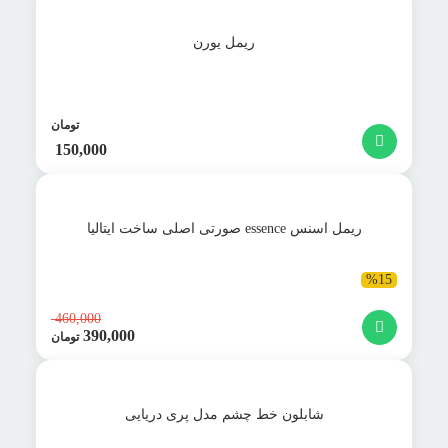
ریمل یورن
تومان
150,000
ریمل اسنس essence صورتی اصلی ساخت ایتالیا
%15
460,000
390,000
قیمت
تومان
اصلی:
قیمت
000
فعلی:
بود.
390,000 تومان.
شابلون خط چشم مدل پری دریایی