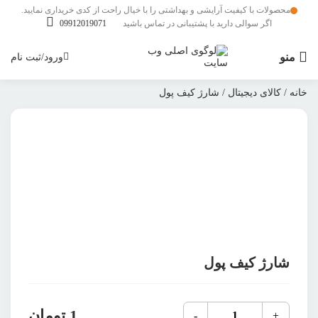
محصولات با کیفیت آرایشی و بهداشتی را با خیال راحت از کدی خریداری نمایید.
اگر سوالی دارید با پشتیبانی در تماس باشید
09912019071
منو
ورود/ثبت نام
خانه
/
کالای دیجیتال
/ شارژ کیف پول
بزرگنمایی محصول
افزودن به علاقمندی ها
اشتراک گذاری محصول
شارژ کیف پول
شارژ
1
تومان
-
+