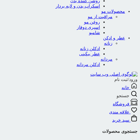
روشن کننده بدن
اسکراب بدن و لایه بردار
محصولات مو
مراقبت از مو
روغن مو
اسپری دوفاز
شامپو
عطر و ادکن
زنانه
ادکلن زنانه
عطر بیکینی
مردانه
ادکلن مردانه
ورود/ثبت نام
خانه
جستجو
فروشگاه
علاقه مندی
سبد خرید
جستجوی محصولات