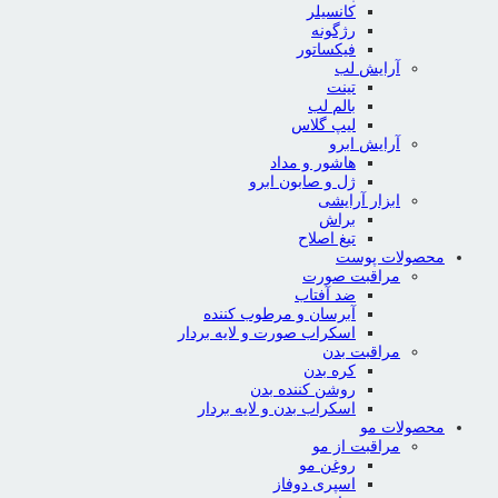
کانسیلر
رژگونه
فیکساتور
آرایش لب
تینت
بالم لب
لیپ گلاس
آرایش ابرو
هاشور و مداد
ژل و صابون ابرو
ابزار آرایشی
براش
تیغ اصلاح
محصولات پوست
مراقبت صورت
ضد آفتاب
آبرسان و مرطوب کننده
اسکراب صورت و لایه بردار
مراقبت بدن
کره بدن
روشن کننده بدن
اسکراب بدن و لایه بردار
محصولات مو
مراقبت از مو
روغن مو
اسپری دوفاز