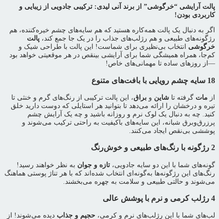
پالت آرایشی “خرگوشی” از برند آنی لیدی: ترکیبی جادویی از زیبایی و
کاربردی بودن!
اگر به دنبال یک پالت همه‌کاره هستید که هم سایه‌های چشم خیره‌کننده، هم
رژگونه‌های طبیعی و هم رژلب‌های جذاب را در یک جا جمع کند،
پالت
خرگوشی
انتخاب بی‌نظیری برای شماست! این پالت با طراحی شیک و
کم‌جا، همراه همیشگی شما برای آرایشی بینقص در هر موقعیتی خواهد بود
—از روزهای ساده تا مهمانی‌های خاص!
18 سایه چشم رویایی با بافت‌های متنوع
از
مات
گرفته تا
شاین
و
براق
، این پالت ترکیبی از رنگ‌های گرم و خنثی تا
تیره و درخشان را ارائه می‌دهد تا بتوانید هر استایلی که دوست دارید خلق
کنید. چه به دنبال یک لوک نرم و روزانه باشید و چه یک آرایش چشم
پرزرق‌وبرق شبانه، این سایه‌های باکیفیت به راحتی ترکیب می‌شوند و
پوششی بی‌نقص ایجاد می‌کنند.
2 رژگونه با رنگ‌های طبیعی و خوش‌رنگ
گونه‌های شما با این دو سایه جادویی،
تازه و جوان
به نظر خواهند رسید!
رنگ‌های این رژگونه‌ها به‌گونه‌ای انتخاب شده‌اند که با هر تناژ پوستی هماهنگ
می‌شوند و حالتی طبیعی و سلامت به چهره می‌بخشند.
4 رژلب کرمی و نرم با پوشش عالی
لب‌های شما با این رژلب‌های نرم و کرمی،
حجیم و جذاب
دیده می‌شوند! از