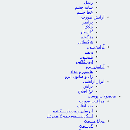
ریمل
سایه چشم
خط چشم
آرایش صورت
پرایمر
پنکک
کانسیلر
رژگونه
فیکساتور
آرایش لب
تینت
بالم لب
لیپ گلاس
آرایش ابرو
هاشور و مداد
ژل و صابون ابرو
ابزار آرایشی
براش
تیغ اصلاح
محصولات پوست
مراقبت صورت
ضد آفتاب
آبرسان و مرطوب کننده
اسکراب صورت و لایه بردار
مراقبت بدن
کره بدن