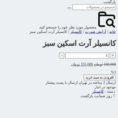
بازگشت
محصول مورد نظر خود را جستجو کنید
خانه
/
آرایش صورت
/
کانسیلر
/ کانسیلر آرت اسکین سبز
کانسیلر آرت اسکین سبز
کانسیلر
-
+
آرت
اسکین
قیمت
قیمت
160,000
تومان
155,000
تومان
سبز
اصلی:
فعلی:
%3
عدد
160,000 تومان
155,000 تومان.
افزودن به سبد خرید
بود.
ارسال 2 ساعته در تهران
ارسال با پست پیشتاز
موجود در انبار
دسته :
کانسیلر
7 روز ضمانت بازگشت
ویدیو محصول