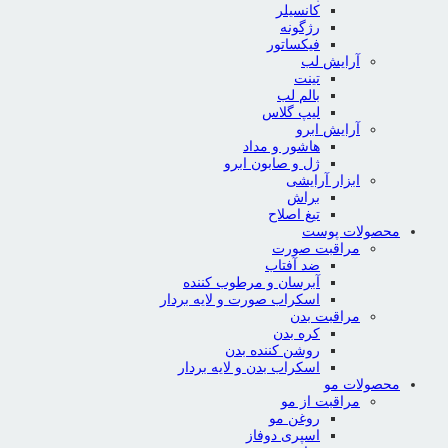
کانسیلر
رژگونه
فیکساتور
آرایش لب
تینت
بالم لب
لیپ گلاس
آرایش ابرو
هاشور و مداد
ژل و صابون ابرو
ابزار آرایشی
براش
تیغ اصلاح
محصولات پوست
مراقبت صورت
ضد آفتاب
آبرسان و مرطوب کننده
اسکراب صورت و لایه بردار
مراقبت بدن
کره بدن
روشن کننده بدن
اسکراب بدن و لایه بردار
محصولات مو
مراقبت از مو
روغن مو
اسپری دوفاز