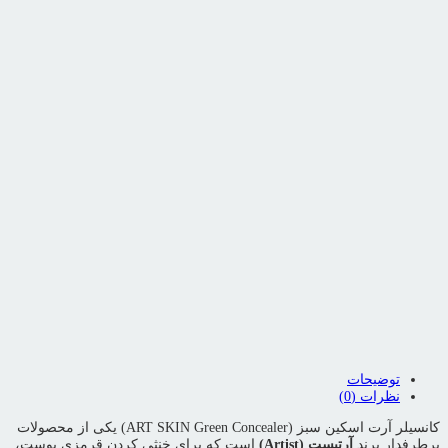
اشتراک گذاری محصول
لینک کوتاه محصول
این پست را به اشتراک بگذارید
بزرگنمایی محصول
افزودن به علاقمندی ها
به علاقمندی ها اضافه شد
اشتراک گذاری محصول
توضیحات
نظرات (0)
کانسیلر آرت اسکین سبز (ART SKIN Green Concealer) یکی از محصولات
پرطرفدار برند
آرتیست (Artist)
است که برای خنثی کردن قرمزی پوست،