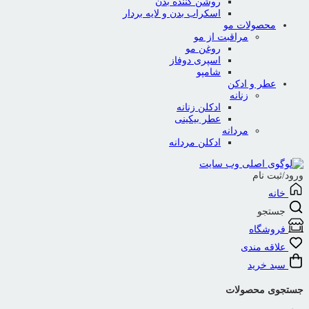
روشن کننده بدن
اسکراب بدن و لایه بردار
محصولات مو
مراقبت از مو
روغن مو
اسپری دوفاز
شامپو
عطر و ادکن
زنانه
ادکلن زنانه
عطر بیکینی
مردانه
ادکلن مردانه
ورود/ثبت نام
خانه
جستجو
فروشگاه
علاقه مندی
سبد خرید
جستجوی محصولات