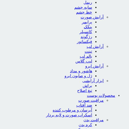
ریمل
سایه چشم
خط چشم
آرایش صورت
پرایمر
پنکک
کانسیلر
رژگونه
فیکساتور
آرایش لب
تینت
بالم لب
لیپ گلاس
آرایش ابرو
هاشور و مداد
ژل و صابون ابرو
ابزار آرایشی
براش
تیغ اصلاح
محصولات پوست
مراقبت صورت
ضد آفتاب
آبرسان و مرطوب کننده
اسکراب صورت و لایه بردار
مراقبت بدن
کره بدن