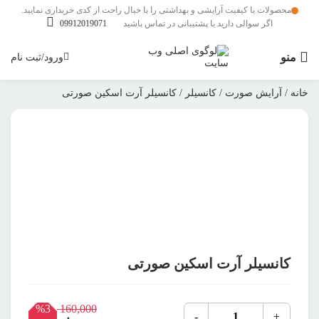
محصولات با کیفیت آرایشی و بهداشتی را با خیال راحت از کدی خریداری نمایید.
اگر سوالی دارید با پشتیبانی در تماس باشید
09912019071
منو
ورود/ثبت نام
خانه
/
آرایش صورت
/
کانسیلر
/ کانسیلر آرت اسکین صورتی
بزرگنمایی محصول
افزودن به علاقمندی ها
اشتراک گذاری محصول
کانسیلر آرت اسکین صورتی
%3
160,000
کانسیلر
-
+