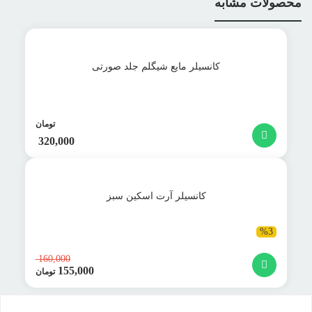
محصولات مشابه
کانسیلر مایع شیگلم جلد صورتی
تومان
320,000
کانسیلر آرت اسکین سبز
%3
160,000
155,000
قیمت
تومان
اصلی:
قیمت
000
فعلی:
بود.
155,000 تومان.