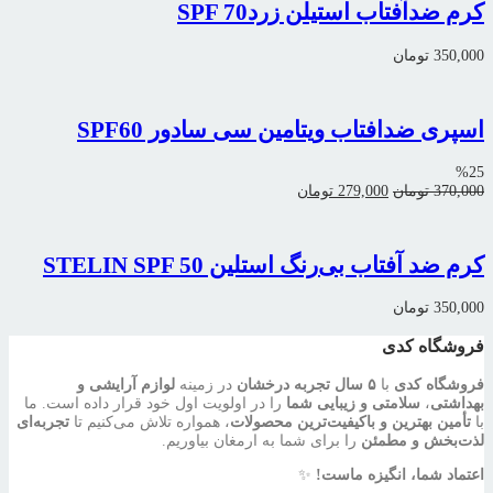
کرم ضدآفتاب استیلن زردSPF 70
350,000
تومان
اسپری ضدافتاب ویتامین سی سادور SPF60
%25
قیمت
قیمت
370,000
تومان
279,000
تومان
اصلی:
فعلی:
370,000 تومان
279,000 تومان.
بود.
کرم ضد آفتاب بی‌رنگ استلین STELIN SPF 50
350,000
تومان
فروشگاه کدی
فروشگاه کدی
با
۵ سال تجربه درخشان
در زمینه
لوازم آرایشی و
بهداشتی
،
سلامتی و زیبایی شما
را در اولویت اول خود قرار داده است. ما
با
تأمین بهترین و باکیفیت‌ترین محصولات
، همواره تلاش می‌کنیم تا
تجربه‌ای
لذت‌بخش و مطمئن
را برای شما به ارمغان بیاوریم.
اعتماد شما، انگیزه ماست!
✨