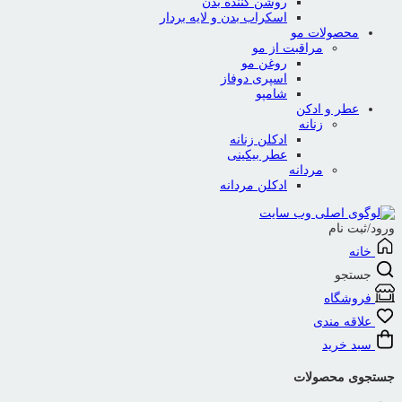
روشن کننده بدن
اسکراب بدن و لایه بردار
محصولات مو
مراقبت از مو
روغن مو
اسپری دوفاز
شامپو
عطر و ادکن
زنانه
ادکلن زنانه
عطر بیکینی
مردانه
ادکلن مردانه
ورود/ثبت نام
خانه
جستجو
فروشگاه
علاقه مندی
سبد خرید
جستجوی محصولات