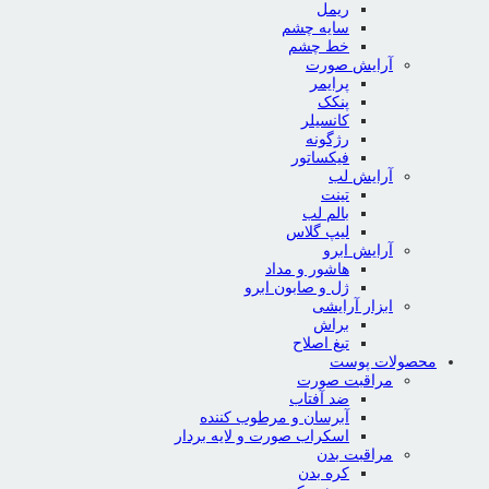
ریمل
سایه چشم
خط چشم
آرایش صورت
پرایمر
پنکک
کانسیلر
رژگونه
فیکساتور
آرایش لب
تینت
بالم لب
لیپ گلاس
آرایش ابرو
هاشور و مداد
ژل و صابون ابرو
ابزار آرایشی
براش
تیغ اصلاح
محصولات پوست
مراقبت صورت
ضد آفتاب
آبرسان و مرطوب کننده
اسکراب صورت و لایه بردار
مراقبت بدن
کره بدن