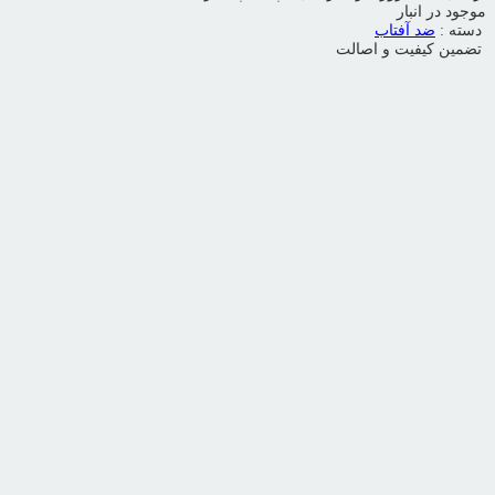
موجود در انبار
دسته :
ضد آفتاب
تضمین کیفیت و اصالت
ویدیو محصول
اشتراک گذاری محصول
لینک کوتاه محصول
این پست را به اشتراک بگذارید
بزرگنمایی محصول
افزودن به علاقمندی ها
به علاقمندی ها اضافه شد