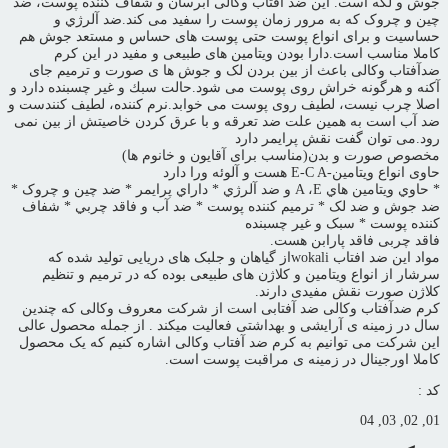
جوش و لکه است. این ضد آفتاب وکالی آبرسان و شفاف کننده پوست، ضد
چین و چروک که به مرور زمان پوست را سفید می کند.ضد آلرژي و
حساسيت و برای انواع پوست حتی پوست های حساس و مستعد جوش هم
کاملا مناسب است.دارا بودن ویتامین های طبیعی و مفید در این کرم
ضدآفتاب وکالی باعث از بین بردن لک و جوش ها ی صورت و ترمیم جای
آکنه و هرگونه خراش روی پوست می شود.حالت سبك و غير چسبنده دارد و
اصلا چرب نیست، لطیف روی پوست می خوابد.نرم کننده، لطیف کنندست و
ضد آب است به همین علت ضد تعرقه و با عرق کردن خاصیتش از بین نمی
رود.می توان گفت نقش پرایمر دارد
مخصوص صورت و بدن(مناسب برای آقایون و خانوم ها)
حاوی انواع ویتامین-E-C A هست و آلوئه ورا دارد
* حاوي ويتامين هاي A ،E و ضد آلرژي * داراي پرايمر * ضد چين و چروک *
ضد جوش و ضد لک * ترميم کننده پوست * ضد آب و فاقد چربي * شفاف
کننده پوست * سبک و غير چسبنده
فاقد چربی فاقد پارابن هست.
مواد این ضد افتاب wokaliاز گیاهان و جلبک های دریایی تولید شده که
سرشار از انواع ویتامین و کلاژن های طبیعی بوده که در ترمیم و تنظیم
کلاژن صورت نقش مفیدی دارند.
کرم ضدآفتاب وکالی ضد آفتابی است از شرکت معروف وکالی که چندین
سال در زمینه ی آرایشی و بهداشتی فعالیت میکند . از جمله محصول عالی
این شرکت می توانیم به کرم ضد آفتاب وکالی اشاره کنیم که یک محصول
کاملا اورجینال در زمینه ی مراقبت پوست است.
کد :
01, 02, 03, 04