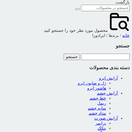
بازگشت
محصول مورد نظر خود را جستجو کنید
خانه
/ برندها / ایزادورا
جستجو
جستجو
برای:
دسته بندی محصولات
آرایش ابرو
ژل و صابون ابرو
هاشور ابرو
آرایش چشم
خط چشم
ریمل
سایه چشم
مداد چشم
آرایش صورت
پرایمر
پنکک