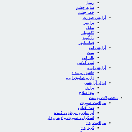
ریمل
سایه چشم
خط چشم
آرایش صورت
پرایمر
پنکک
کانسیلر
رژگونه
فیکساتور
آرایش لب
تینت
بالم لب
لیپ گلاس
آرایش ابرو
هاشور و مداد
ژل و صابون ابرو
ابزار آرایشی
براش
تیغ اصلاح
محصولات پوست
مراقبت صورت
ضد آفتاب
آبرسان و مرطوب کننده
اسکراب صورت و لایه بردار
مراقبت بدن
کره بدن