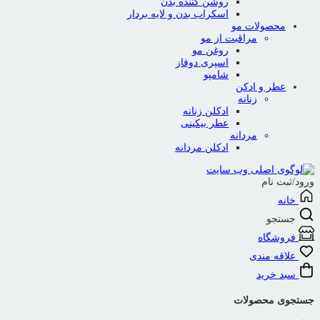
روشن کننده بدن
اسکراب بدن و لایه بردار
محصولات مو
مراقبت از مو
روغن مو
اسپری دوفاز
شامپو
عطر و ادکن
زنانه
ادکلن زنانه
عطر بیکینی
مردانه
ادکلن مردانه
ورود/ثبت نام
خانه
جستجو
فروشگاه
علاقه مندی
سبد خرید
جستجوی محصولات