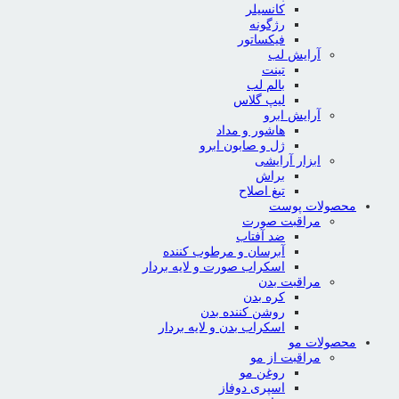
کانسیلر
رژگونه
فیکساتور
آرایش لب
تینت
بالم لب
لیپ گلاس
آرایش ابرو
هاشور و مداد
ژل و صابون ابرو
ابزار آرایشی
براش
تیغ اصلاح
محصولات پوست
مراقبت صورت
ضد آفتاب
آبرسان و مرطوب کننده
اسکراب صورت و لایه بردار
مراقبت بدن
کره بدن
روشن کننده بدن
اسکراب بدن و لایه بردار
محصولات مو
مراقبت از مو
روغن مو
اسپری دوفاز