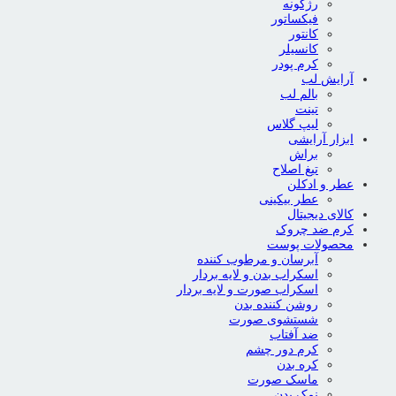
رژگونه
فیکساتور
کانتور
کانسیلر
کرم پودر
آرایش لب
بالم لب
تینت
لیپ گلاس
ابزار آرایشی
براش
تیغ اصلاح
عطر و ادکلن
عطر بیکینی
کالای دیجیتال
کرم ضد چروک
محصولات پوست
آبرسان و مرطوب کننده
اسکراب بدن و لایه بردار
اسکراب صورت و لایه بردار
روشن کننده بدن
شستشوی صورت
ضد آفتاب
کرم دور چشم
کره بدن
ماسک صورت
نمک بدن