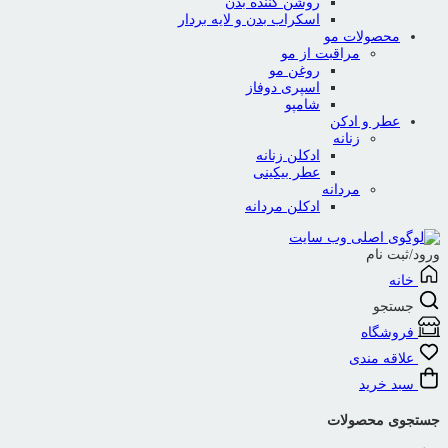
روشن کننده بدن
اسکراب بدن و لایه بردار
محصولات مو
مراقبت از مو
روغن مو
اسپری دوفاز
شامپو
عطر و ادکن
زنانه
ادکلن زنانه
عطر بیکینی
مردانه
ادکلن مردانه
ورود/ثبت نام
خانه
جستجو
فروشگاه
علاقه مندی
سبد خرید
جستجوی محصولات