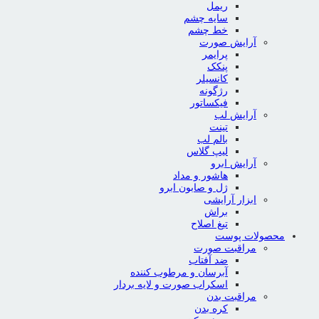
ریمل
سایه چشم
خط چشم
آرایش صورت
پرایمر
پنکک
کانسیلر
رژگونه
فیکساتور
آرایش لب
تینت
بالم لب
لیپ گلاس
آرایش ابرو
هاشور و مداد
ژل و صابون ابرو
ابزار آرایشی
براش
تیغ اصلاح
محصولات پوست
مراقبت صورت
ضد آفتاب
آبرسان و مرطوب کننده
اسکراب صورت و لایه بردار
مراقبت بدن
کره بدن