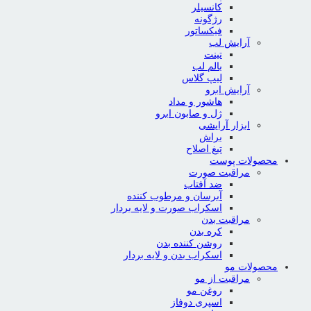
کانسیلر
رژگونه
فیکساتور
آرایش لب
تینت
بالم لب
لیپ گلاس
آرایش ابرو
هاشور و مداد
ژل و صابون ابرو
ابزار آرایشی
براش
تیغ اصلاح
محصولات پوست
مراقبت صورت
ضد آفتاب
آبرسان و مرطوب کننده
اسکراب صورت و لایه بردار
مراقبت بدن
کره بدن
روشن کننده بدن
اسکراب بدن و لایه بردار
محصولات مو
مراقبت از مو
روغن مو
اسپری دوفاز