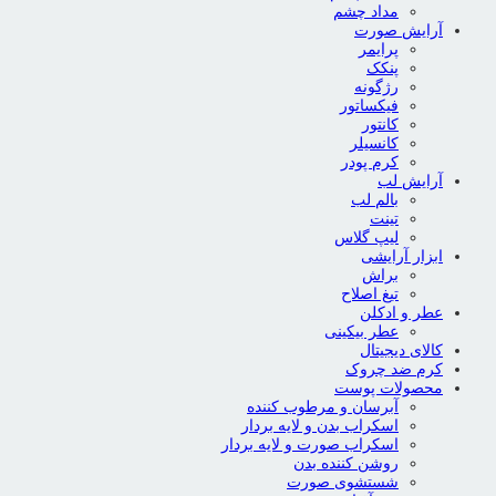
مداد چشم
آرایش صورت
پرایمر
پنکک
رژگونه
فیکساتور
کانتور
کانسیلر
کرم پودر
آرایش لب
بالم لب
تینت
لیپ گلاس
ابزار آرایشی
براش
تیغ اصلاح
عطر و ادکلن
عطر بیکینی
کالای دیجیتال
کرم ضد چروک
محصولات پوست
آبرسان و مرطوب کننده
اسکراب بدن و لایه بردار
اسکراب صورت و لایه بردار
روشن کننده بدن
شستشوی صورت