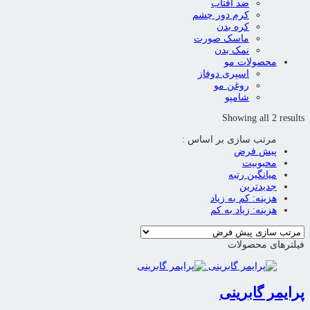
ضد آفتاب
کرم دور چشم
کره بدن
ماسک صورت
نمک بدن
محصولات مو
اسپری دوفاز
روغن مو
شامپو
Showing all 2 results
مرتب سازی بر اساس :
پیش فرض
محبوبیت
میانگین رتبه
جدیدترین
هزینه: کم به زیاد
هزینه: زیاد به کم
فیلترهای محصولات
پرایمر گابرینی