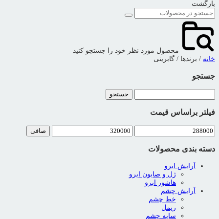
بازگشت
محصول مورد نظر خود را جستجو کنید
خانه
/ برندها / گابرینی
جستجو
جستجو
برای:
فیلتر براساس قیمت
حداقل
حداكثر
صافی
قیمت
قيمت
دسته بندی محصولات
آرایش ابرو
ژل و صابون ابرو
هاشور ابرو
آرایش چشم
خط چشم
ریمل
سایه چشم